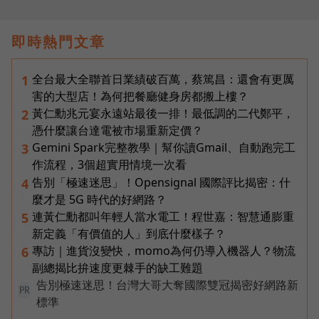
即時熱門文章
全台最大全聯首日業績破百萬，蔡篤昌：還會有更厲
1
害的大型店！為何把餐廳健身房都搬上樓？
黃仁勳兆元宴永遠站最後一排！最低調的二代鄭平，
2
憑什麼讓台達電被市場重新定價？
Gemini Spark完整教學｜幫你讀Gmail、自動跑完工
3
作流程，3個超實用情境一次看
告別「極速迷思」！Opensignal 國際評比揭密：什
4
麼才是 5G 時代的好網路？
連黃仁勳都叫年輕人當水電工！程世嘉：智慧通膨重
5
新定義「有價值的人」到底什麼樣子？
專訪｜進貨沒變快，momo為何仍導入機器人？物流
6
副總揭比拚速度更棘手的缺工難題
告別極速迷思！台灣大哥大奪國際雙冠揭密好網路新
PR
標準