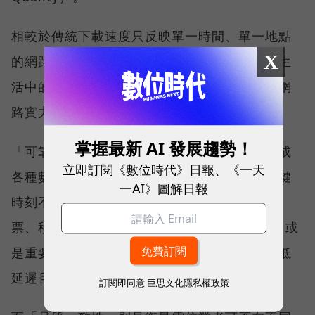
相較於傳統下載速度只反映單一時間、單一地點
X
的網路表現，這兩項指標更重視使用者在真實生
活中的整體體驗，因此也是最能反映電信業者網
路實力、最難取得的獎項。
掌握最新 AI 發展趨勢！
「可靠性體驗」衡量的是使用者是否能順利完成
立即訂閱《數位時代》日報、《一天
各種數位應用，因此，考驗的是網路服務在關鍵
一AI》圖解日報
時刻不中斷的能力。例如，搶購熱門演唱會門
票、秒殺限量商品、超商結帳掃描 QR Code，或
是重要的線上會議，都需要網路能即時回應、低
延遲且持續運作。
訂閱即同意
巨思文化隱私權政策