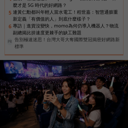
麼才是 5G 時代的好網路？
連黃仁勳都叫年輕人當水電工！程世嘉：智慧通膨重
5
新定義「有價值的人」到底什麼樣子？
專訪｜進貨沒變快，momo為何仍導入機器人？物流
6
副總揭比拚速度更棘手的缺工難題
告別極速迷思！台灣大哥大奪國際雙冠揭密好網路新
PR
標準