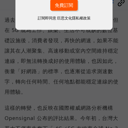
分享
訂閱即同意
巨思文化隱私權政策
過去，下載速度是評價電信服務的重要指標，但
在 5G 成為工作、娛樂、生活不可或缺的數位基
礎設施後，消費者發現，再快的網速，如果不能
讓其在人潮聚集、高速移動或室內空間維持穩定
連線，即無法轉換成好的使用體驗，也因如此，
衡量「好網路」的標準，也逐漸從追求測速數
字，轉向任何時間、任何地點都能穩定連線的使
用體驗。
這樣的轉變，也反映在國際權威網路分析機構
Opensignal 公布的評比結果。今年初，台灣大