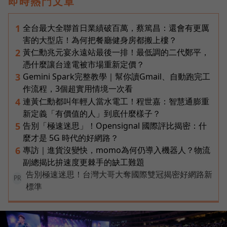
即時熱門文章
全台最大全聯首日業績破百萬，蔡篤昌：還會有更厲
1
害的大型店！為何把餐廳健身房都搬上樓？
黃仁勳兆元宴永遠站最後一排！最低調的二代鄭平，
2
憑什麼讓台達電被市場重新定價？
Gemini Spark完整教學｜幫你讀Gmail、自動跑完工
3
作流程，3個超實用情境一次看
連黃仁勳都叫年輕人當水電工！程世嘉：智慧通膨重
4
新定義「有價值的人」到底什麼樣子？
告別「極速迷思」！Opensignal 國際評比揭密：什
5
麼才是 5G 時代的好網路？
專訪｜進貨沒變快，momo為何仍導入機器人？物流
6
副總揭比拚速度更棘手的缺工難題
告別極速迷思！台灣大哥大奪國際雙冠揭密好網路新
PR
標準