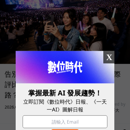
X
告別「極速迷思」！Opensignal 國際
評比揭密：什麼才是 5G 時代的好網
掌握最新 AI 發展趨勢！
路？
立即訂閱《數位時代》日報、《一天
sponsored by
2026.08.03
|
3C生活
一AI》圖解日報
台灣大哥大