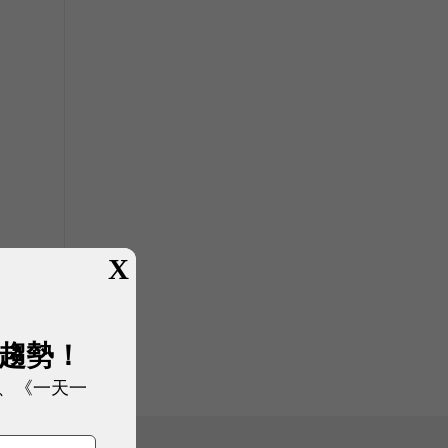
X
展趨勢！
、《一天一