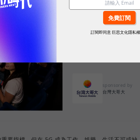
2026.08.03
|
3C生活
告別「極速迷思」！
訂閱即同意
巨思文化隱私
密：什麼才是 5
真正好用的網路服務，不是測速
演唱會時，網路連線依然穩定、
sponsored by
台灣大哥大
重要指標，但在 5G 成為工作、娛樂、生活不可或缺