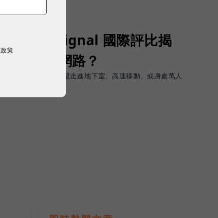
Opensignal 國際評比揭
權政策
G 時代的好網路？
軟體上的瞬間峰值，而是走進地下室、高速移動、或身處萬人
順暢且不中斷。