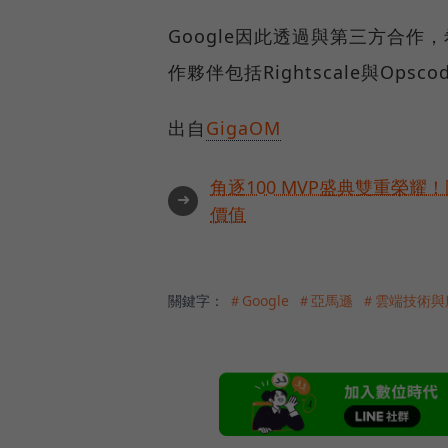
Google因此透過與第三方合
作夥伴包括Rightscale與Opsco
出自
GigaOM
角逐100 MVP盛典雙重榮
➜
價值
關鍵字：
＃Google
＃亞馬遜
＃雲端技術與