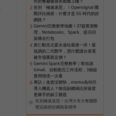
何把餐廳健身房都搬上樓？
告別「極速迷思」！Opensignal 國
2
合
際評比揭密：什麼才是 5G 時代的好
網路？
Gemini完整教學地圖！37篇實測整
3
理，Notebooks、Spark、提示詞
架構全打包
黃仁勳兆元宴永遠站最後一排！最
4
低調的二代鄭平，憑什麼讓台達電
被市場重新定價？
Gemini Spark完整教學｜幫你讀
5
Gmail、自動跑完工作流程，3個超
實用情境一次看
專訪｜進貨沒變快，momo為何仍
6
導入機器人？物流副總揭比拚速度
更棘手的缺工難題
告別極速迷思！台灣大哥大奪國際
PR
雙冠揭密好網路新標準