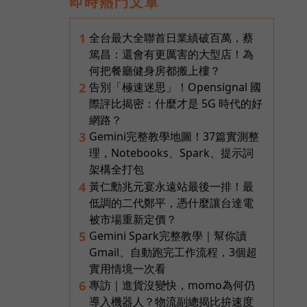
即時熱門文章
全台最大全聯首日業績破百萬，蔡
1
篤昌：還會有更厲害的大型店！為
何把餐廳健身房都搬上樓？
告別「極速迷思」！Opensignal 國
2
際評比揭密：什麼才是 5G 時代的好
網路？
Gemini完整教學地圖！37篇實測整
3
理，Notebooks、Spark、提示詞
架構全打包
黃仁勳兆元宴永遠站最後一排！最
4
低調的二代鄭平，憑什麼讓台達電
被市場重新定價？
Gemini Spark完整教學｜幫你讀
5
Gmail、自動跑完工作流程，3個超
實用情境一次看
專訪｜進貨沒變快，momo為何仍
6
導入機器人？物流副總揭比拚速度