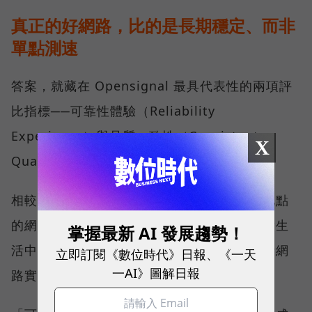
真正的好網路，比的是長期穩定、而非
單點測速
答案，就藏在 Opensignal 最具代表性的兩項評
比指標──可靠性體驗（Reliability
Experience）與品質一致性（Consistent
X
Quality）。
相較於傳統下載速度只反映單一時間、單一地點
的網路表現，這兩項指標更重視使用者在真實生
掌握最新 AI 發展趨勢！
活中的整體體驗，因此也是最能反映電信業者網
立即訂閱《數位時代》日報、《一天
一AI》圖解日報
路實力、最難取得的獎項。