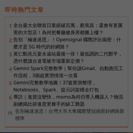
即時熱門文章
全台最大全聯首日業績破百萬，蔡篤昌：還會有更厲
1
害的大型店！為何把餐廳健身房都搬上樓？
告別「極速迷思」！Opensignal 國際評比揭密：什
2
麼才是 5G 時代的好網路？
黃仁勳兆元宴永遠站最後一排！最低調的二代鄭平，
3
憑什麼讓台達電被市場重新定價？
Gemini Spark完整教學｜幫你讀Gmail、自動跑完工
4
作流程，3個超實用情境一次看
Gemini完整教學地圖！37篇實測整理，
5
Notebooks、Spark、提示詞架構全打包
專訪｜進貨沒變快，momo為何仍導入機器人？物流
6
副總揭比拚速度更棘手的缺工難題
告別極速迷思！台灣大哥大奪國際雙冠揭密好網路新
PR
標準