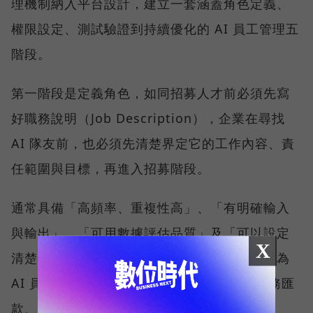
理機制納入平台設計，建立一套涵蓋角色定義、
權限設定、測試驗證到持續優化的 AI 員工管理五
階段。
第一階段是定義角色，如同招募人才前必須先寫
好職務說明（Job Description），企業在尋找
AI 隊友前，也必須先清楚界定它的工作內容、責
任範圍與目標，再進入招募階段。
通常具備「高頻率、重複性高」、「有明確輸入
與輸出」、「可用數據評估品質」及「可以設定
X
清楚權限與邊界」四項特性的工作，最適合作為
AI 員工的第一個應用場景。相反地，涉及財務匯
款、人際互動、情感信任，或美感判斷等高風