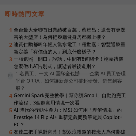
即時熱門文章
全台最大全聯首日業績破百萬，蔡篤昌：還會有更厲
1
害的大型店！為何把餐廳健身房都搬上樓？
連黃仁勳都叫年輕人當水電工！程世嘉：智慧通膨重
2
新定義「有價值的人」到底什麼樣子？
一張遺照「開口」說話，中間有8道關卡！翊嘉禮儀
3
怎麼做出AI告別式，讓逝者最後道別？
1 名員工、一支 AI 團隊全包辦——企業 AI 員工管理
PR
平台 ORRA，如何讓新創公司撐起研發、銷售到客
服？
Gemini Spark完整教學｜幫你讀Gmail、自動跑完工
4
作流程，3個超實用情境一次看
AI 時代的行動生產力：MSI 如何用「理解情境」的
5
Prestige 14 Flip AI+ 重新定義商務筆電與 Copilot+
PC？
友達二把手裸辭內幕！彭双浪親邀的接班人為何撕破
6