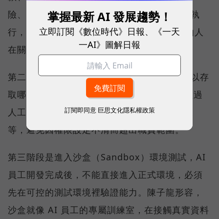
掌握最新 AI 發展趨勢！
險、難以標準化的工作，則不應完全交由 AI 執
立即訂閱《數位時代》日報、《一天
行，而應保留 Human in the Loop 機制，由人
一AI》圖解日報
在關鍵節點負責把關與決策。
第二階段則是設定權限邊界，包括 AI 員工可以存
取哪些資料、串接哪些系統、哪些動作必須經過
訂閱即同意
巨思文化隱私權政策
人工核准、產出結果是草稿還是可以直接上線
等，避免因權限設定不清而超出職責範圍。
第三階段是進入沙盒（Sandbox）環境測試，AI
員工開發完成後，不能直接進入正式環境，必須
先在可控的測試環境裡驗證能力。陳子龍形容，
沙盒就像 AI 員工的專屬訓練室，在接觸真實資料