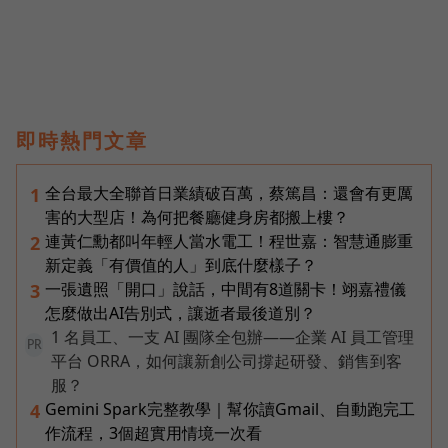
即時熱門文章
全台最大全聯首日業績破百萬，蔡篤昌：還會有更厲
1
害的大型店！為何把餐廳健身房都搬上樓？
連黃仁勳都叫年輕人當水電工！程世嘉：智慧通膨重
2
新定義「有價值的人」到底什麼樣子？
一張遺照「開口」說話，中間有8道關卡！翊嘉禮儀
3
怎麼做出AI告別式，讓逝者最後道別？
1 名員工、一支 AI 團隊全包辦——企業 AI 員工管理
PR
平台 ORRA，如何讓新創公司撐起研發、銷售到客
服？
Gemini Spark完整教學｜幫你讀Gmail、自動跑完工
4
作流程，3個超實用情境一次看