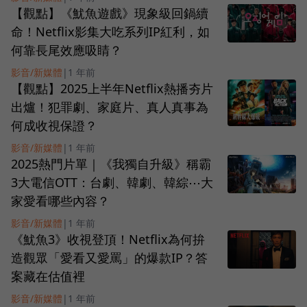
【觀點】《魷魚遊戲》現象級回鍋續
命！Netflix影集大吃系列IP紅利，如
何靠長尾效應吸睛？
影音/新媒體
|
1 年前
【觀點】2025上半年Netflix熱播夯片
出爐！犯罪劇、家庭片、真人真事為
何成收視保證？
影音/新媒體
|
1 年前
2025熱門片單｜《我獨自升級》稱霸
3大電信OTT：台劇、韓劇、韓綜⋯大
家愛看哪些內容？
影音/新媒體
|
1 年前
《魷魚3》收視登頂！Netflix為何拚
造觀眾「愛看又愛罵」的爆款IP？答
案藏在估值裡
影音/新媒體
|
1 年前