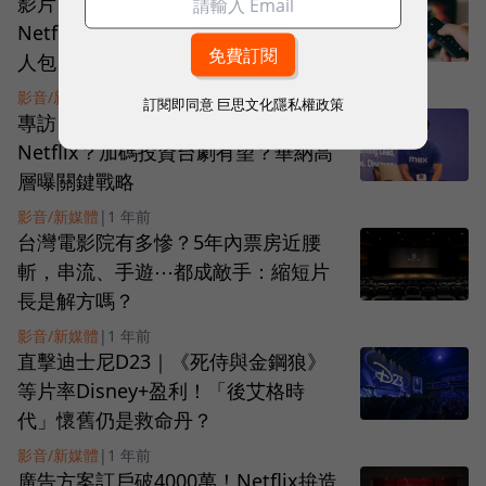
影片｜Max月付不到200元就能看！
Netflix、Disney+、Max訂閱價格懶
人包
影音/新媒體
|
1 年前
訂閱即同意
巨思文化隱私權政策
專訪｜Max如何挑戰台灣OTT榜首
Netflix？加碼投資台劇有望？華納高
層曝關鍵戰略
影音/新媒體
|
1 年前
台灣電影院有多慘？5年內票房近腰
斬，串流、手遊⋯都成敵手：縮短片
長是解方嗎？
影音/新媒體
|
1 年前
直擊迪士尼D23｜《死侍與金鋼狼》
等片率Disney+盈利！「後艾格時
代」懷舊仍是救命丹？
影音/新媒體
|
1 年前
廣告方案訂戶破4000萬！Netflix拚造