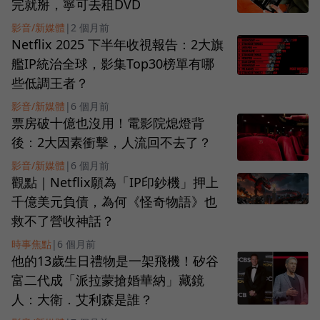
完就掰，寧可去租DVD
影音/新媒體
|
2 個月前
Netflix 2025 下半年收視報告：2大旗
艦IP統治全球，影集Top30榜單有哪
些低調王者？
影音/新媒體
|
6 個月前
票房破十億也沒用！電影院熄燈背
後：2大因素衝擊，人流回不去了？
影音/新媒體
|
6 個月前
觀點｜Netflix願為「IP印鈔機」押上
千億美元負債，為何《怪奇物語》也
救不了營收神話？
時事焦點
|
6 個月前
他的13歲生日禮物是一架飛機！矽谷
富二代成「派拉蒙搶婚華納」藏鏡
人：大衛．艾利森是誰？