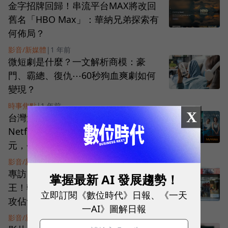
金字招牌回歸！串流平台MAX將改回
舊名「HBO Max」：華納兄弟探索有
何佈局？
影音/新媒體
|
1 年前
微短劇是什麼？一文解析商模：豪
門、霸總、復仇⋯60秒狗血爽劇如何
變現？
時事焦點
|
1 年前
X
台灣大哥大影音多享組來了！
Netflix、Max…5大平台訂閱僅699
元，省錢方案一次看
影音/新媒體
|
1 年前
專訪｜遠傳friDay影音穩坐本土訂閱
掌握最新 AI 發展趨勢！
王！韓綜、韓劇⋯成流量密碼，如何
立即訂閱《數位時代》日報、《一天
攻佔會員眼球？
一AI》圖解日報
影音/新媒體
|
1 年前