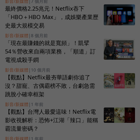
影音/新媒體
|
7 個月前
最終價格2.25兆元！Netflix吞下
「HBO＋HBO Max」，成娛樂產業歷
史最大規模交易
影音/新媒體
|
8 個月前
「現在最賺錢的就是寬頻」！凱擘
54％營收來自兩項業務，「順道」訂
電視成殺手鐧
影音/新媒體
|
10 個月前
【觀點】Netflix最夯華語劇你追了
沒？甜寵、古偶霸榜不敗，台劇急需
跳脫小確幸框架
影音/新媒體
|
1 年前
【觀點】台灣人最愛這味！Netflix電
影收視解析：恐怖+江湖「辣口」能稱
霸流量密碼？
影音/新媒體
|
1 年前