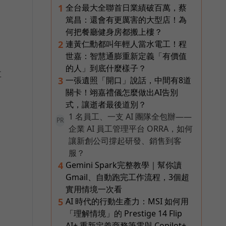
全台最大全聯首日業績破百萬，蔡
1
篤昌：還會有更厲害的大型店！為
實
何把餐廳健身房都搬上樓？
連黃仁勳都叫年輕人當水電工！程
2
世嘉：智慧通膨重新定義「有價值
的人」到底什麼樣子？
享
一張遺照「開口」說話，中間有8道
3
關卡！翊嘉禮儀怎麼做出AI告別
式，讓逝者最後道別？
1 名員工、一支 AI 團隊全包辦——
PR
企業 AI 員工管理平台 ORRA，如何
讓新創公司撐起研發、銷售到客
服？
Gemini Spark完整教學｜幫你讀
4
Gmail、自動跑完工作流程，3個超
實用情境一次看
AI 時代的行動生產力：MSI 如何用
5
「理解情境」的 Prestige 14 Flip
AI+ 重新定義商務筆電與 Copilot+