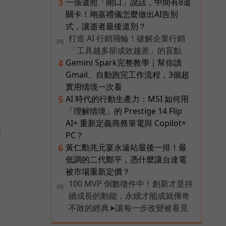
一張遺照「開口」說話，中間有8道
3
關卡！翊嘉禮儀怎麼做出AI告別
式，讓逝者最後道別？
打造 AI 行銷飛輪！破解企業行銷
PR
「工具越多卻成效越差」的盲點
Gemini Spark完整教學｜幫你讀
4
Gmail、自動跑完工作流程，3個超
實用情境一次看
AI 時代的行動生產力：MSI 如何用
5
「理解情境」的 Prestige 14 Flip
AI+ 重新定義商務筆電與 Copilot+
撰
PC？
黃仁勳兆元宴永遠站最後一排！最
6
低調的二代鄭平，憑什麼讓台達電
被市場重新定價？
100 MVP 倒數徵件中！創新才是持
PR
續成長的動能，永續才能成就傳奇
運
不敗的經典➤讓每一步改變被看見