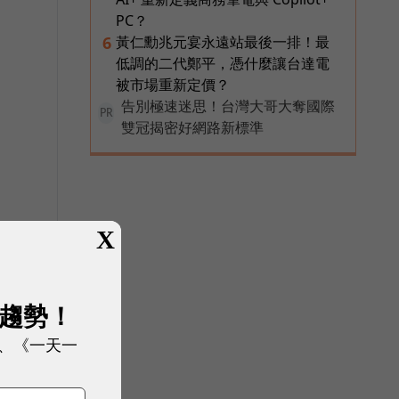
PC？
黃仁勳兆元宴永遠站最後一排！最
6
低調的二代鄭平，憑什麼讓台達電
被市場重新定價？
告別極速迷思！台灣大哥大奪國際
PR
雙冠揭密好網路新標準
X
展趨勢！
、《一天一