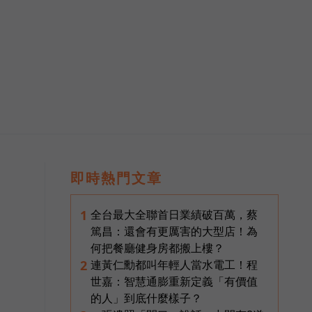
即時熱門文章
全台最大全聯首日業績破百萬，蔡
1
篤昌：還會有更厲害的大型店！為
何把餐廳健身房都搬上樓？
連黃仁勳都叫年輕人當水電工！程
2
世嘉：智慧通膨重新定義「有價值
的人」到底什麼樣子？