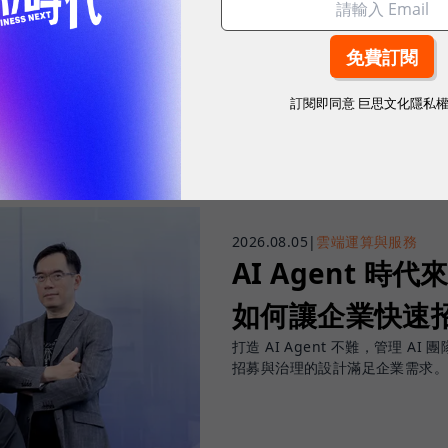
往下滑看下一篇文章
訂閱即同意
巨思文化隱私
2026.08.05
|
雲端運算與服務
AI Agent 時代來
如何讓企業快速招
打造 AI Agent 不難，管理 AI 
招募與治理的設計滿足企業需求。