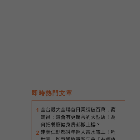
即時熱門文章
全台最大全聯首日業績破百萬，蔡
1
篤昌：還會有更厲害的大型店！為
何把餐廳健身房都搬上樓？
連黃仁勳都叫年輕人當水電工！程
2
世嘉：智慧通膨重新定義「有價值