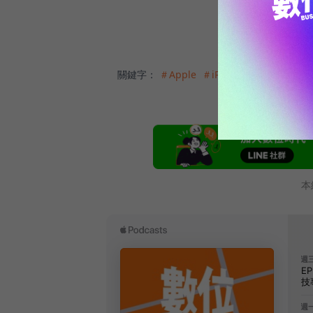
關鍵字：
＃Apple
＃iPhone
＃華碩
＃沈
本