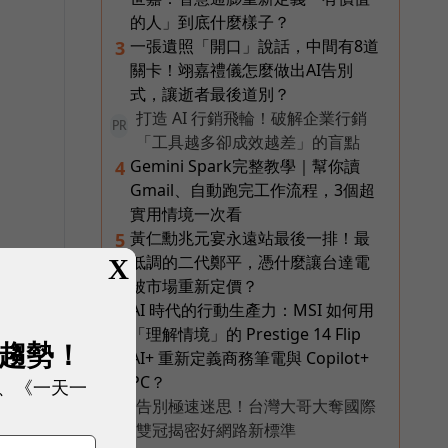
的人」到底什麼樣子？
一張遺照「開口」說話，中間有8道
3
關卡！翊嘉禮儀怎麼做出AI告別
式，讓逝者最後道別？
打造 AI 行銷飛輪！破解企業行銷
PR
「工具越多卻成效越差」的盲點
Gemini Spark完整教學｜幫你讀
4
Gmail、自動跑完工作流程，3個超
實用情境一次看
黃仁勳兆元宴永遠站最後一排！最
5
低調的二代鄭平，憑什麼讓台達電
X
被市場重新定價？
AI 時代的行動生產力：MSI 如何用
6
「理解情境」的 Prestige 14 Flip
展趨勢！
AI+ 重新定義商務筆電與 Copilot+
PC？
、《一天一
告別極速迷思！台灣大哥大奪國際
PR
雙冠揭密好網路新標準