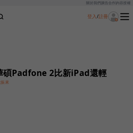
關於我們
廣告合作
內容授權
登入
/
註冊
Padfone 2比新iPad還輕
沈振來