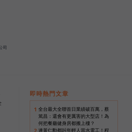
公司
理
即時熱門文章
全
全台最大全聯首日業績破百萬，蔡
1
人
篤昌：還會有更厲害的大型店！為
何把餐廳健身房都搬上樓？
y
連黃仁勳都叫年輕人當水電工！程
2