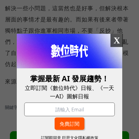
解決一些小問題，這當然也是好事，但解決根本
層面的事情才是最有趣的。而如果有後來者帶著
獨特點子跟你進軍相同市場，不要「反抄」他
X
們，Myspace就是這樣對付Facebook，才打亂
了自己的步調，如果你的公司從一開始就是從模
仿起家，成功絕對是無望的。
掌握最新 AI 發展趨勢！
來源：
TechCrunch
立即訂閱《數位時代》日報、《一天
一AI》圖解日報
關鍵字：
＃馬克·祖克柏
＃Y Combinator
＃創新創業
訂閱即同意
巨思文化隱私權政策