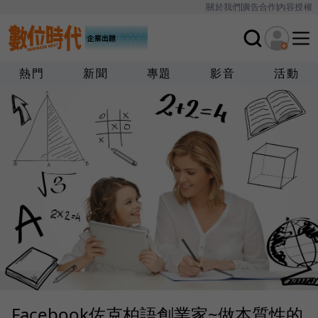
關於我們
廣告合作
內容授權
熱門
新聞
專題
影音
活動
Facebook佐克柏語創業家~做本質性的