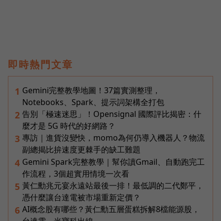
即時熱門文章
Gemini完整教學地圖！37篇實測整理，
1
Notebooks、Spark、提示詞架構全打包
告別「極速迷思」！Opensignal 國際評比揭密：什
2
麼才是 5G 時代的好網路？
專訪｜進貨沒變快，momo為何仍導入機器人？物流
3
副總揭比拚速度更棘手的缺工難題
Gemini Spark完整教學｜幫你讀Gmail、自動跑完工
4
作流程，3個超實用情境一次看
黃仁勳兆元宴永遠站最後一排！最低調的二代鄭平，
5
憑什麼讓台達電被市場重新定價？
AI概念股有哪些？黃仁勳五層蛋糕拆解8檔能源股，
6