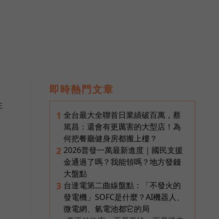
即時熱門文章
生
全台最大全聯首日業績破百萬，蔡
1
篤昌：還會有更厲害的大型店！為
何把餐廳健身房都搬上樓？
2026普發一萬最新進度｜國民支援
2
金通過了嗎？我能領嗎？地方發錢
大盤點
台達電第二曲線盤點：「不發火的
3
發電機」SOFC是什麼？AI機器人、
微電網、氫電池都它的局