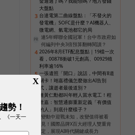
金通過了嗎？我能領嗎？地方發錢
大盤點
台達電第二曲線盤點：「不發火的
3
發電機」SOFC是什麼？AI機器人、
微電網、氫電池都它的局
連5年蟬聯全國冠軍！台中市政府如
PR
何編列中央3倍預算翻轉閱讀？
2026年8月ETF配息盤點｜19檔一次
4
看，00878衝破1元創高、00929殖
利率逾16%
一張遺照「開口」說話，中間有8道
5
X
關卡！翊嘉禮儀怎麼做出AI告別
式，讓逝者最後道別？
連黃仁勳都叫年輕人當水電工！程
6
世嘉：智慧通膨重新定義「有價值
展趨勢！
的人」到底什麼樣子？
、《一天一
變動中迎戰未知，改變值得被看
PR
見！國際品牌X百大經理人雙重肯
定，展現AI時代關鍵成長力