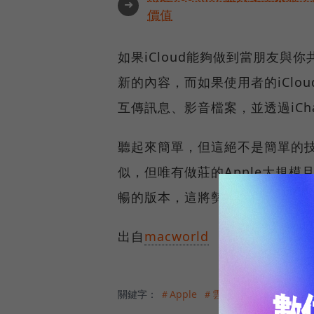
➜
價值
如果iCloud能夠做到當朋友
新的內容，而如果使用者的iCl
互傳訊息、影音檔案，並透過iChat
聽起來簡單，但這絕不是簡單的
似，但唯有做莊的Apple大規
暢的版本，這將勢必能讓iClou
出自
macworld
關鍵字：
＃Apple
＃雲端技術與服務