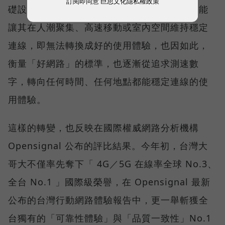
訂閱即同意
巨思文化隱私權政策
礎設施後，消費者發現，再快的網速，如果不能
讓其在人潮聚集、高速移動或室內空間維持穩定
連線，即無法轉換成好的使用體驗，也因如此，
衡量「好網路」的標準，也逐漸從追求測速數
字，轉向任何時間、任何地點都能穩定連線的使
用體驗。
這樣的轉變，也反映在國際權威網路分析機構
Opensignal 公布的評比結果。今年初，台灣大
哥大不僅率先奪下「 4G／5G 在線率全球 No.3、
全台 No.1 」國際級榮譽，在 Opensignal 最新
公布的台灣行動網路體驗報告中，更一舉斬獲全
台獨有的「可靠性體驗」與「品質一致性」No.1