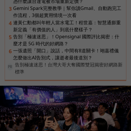
憑什麼讓台達電被市場重新定價？
Gemini Spark完整教學｜幫你讀Gmail、自動跑完工
3
作流程，3個超實用情境一次看
連黃仁勳都叫年輕人當水電工！程世嘉：智慧通膨重
4
新定義「有價值的人」到底什麼樣子？
告別「極速迷思」！Opensignal 國際評比揭密：什
5
麼才是 5G 時代的好網路？
一張遺照「開口」說話，中間有8道關卡！翊嘉禮儀
6
怎麼做出AI告別式，讓逝者最後道別？
告別極速迷思！台灣大哥大奪國際雙冠揭密好網路新
PR
標準