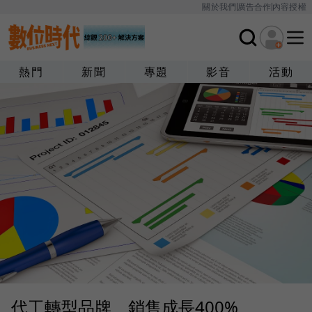
關於我們
廣告合作
內容授權
熱門
新聞
專題
影音
活動
代工轉型品牌、銷售成長400%