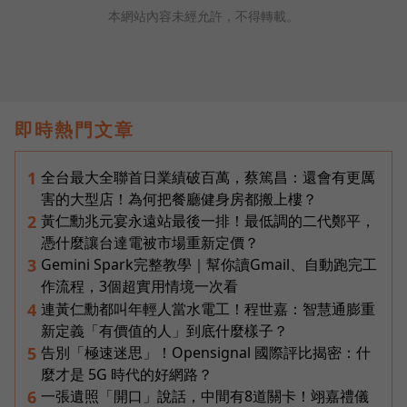
本網站內容未經允許，不得轉載。
即時熱門文章
全台最大全聯首日業績破百萬，蔡篤昌：還會有更厲
1
害的大型店！為何把餐廳健身房都搬上樓？
黃仁勳兆元宴永遠站最後一排！最低調的二代鄭平，
2
憑什麼讓台達電被市場重新定價？
Gemini Spark完整教學｜幫你讀Gmail、自動跑完工
3
作流程，3個超實用情境一次看
連黃仁勳都叫年輕人當水電工！程世嘉：智慧通膨重
4
新定義「有價值的人」到底什麼樣子？
告別「極速迷思」！Opensignal 國際評比揭密：什
5
麼才是 5G 時代的好網路？
一張遺照「開口」說話，中間有8道關卡！翊嘉禮儀
6