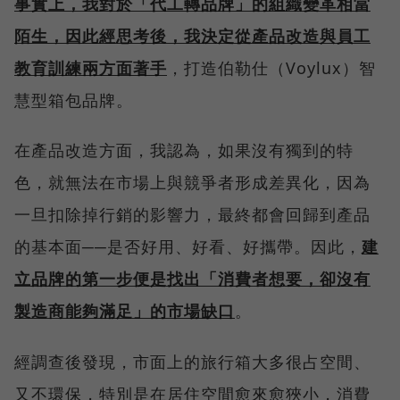
事實上，我對於「代工轉品牌」的組織變革相當
陌生，因此經思考後，我決定從產品改造與員工
教育訓練兩方面著手
，打造伯勒仕（Voylux）智
慧型箱包品牌。
在產品改造方面，我認為，如果沒有獨到的特
色，就無法在市場上與競爭者形成差異化，因為
一旦扣除掉行銷的影響力，最終都會回歸到產品
的基本面──是否好用、好看、好攜帶。因此，
建
立品牌的第一步便是找出「消費者想要，卻沒有
製造商能夠滿足」的市場缺口
。
經調查後發現，市面上的旅行箱大多很占空間、
又不環保，特別是在居住空間愈來愈狹小，消費