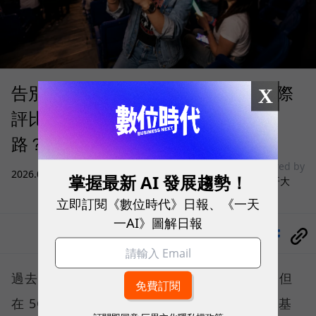
告別「極速迷思」！Opensignal 國際
X
評比揭密：什麼才是 5G 時代的好網
路？
sponsored by
2026.08.03
|
3C生活
掌握最新 AI 發展趨勢！
台灣大哥大
立即訂閱《數位時代》日報、《一天
一AI》圖解日報
分享
過去，下載速度是評價電信服務的重要指標，但
在 5G 成為工作、娛樂、生活不可或缺的數位基