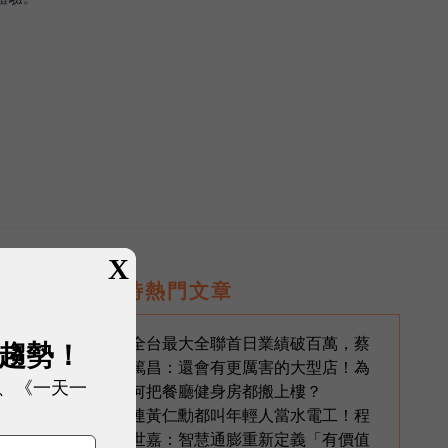
X
即時熱門文章
生
全台最大全聯首日業績破百萬，蔡
1
展趨勢！
篤昌：還會有更厲害的大型店！為
、《一天一
何把餐廳健身房都搬上樓？
連黃仁勳都叫年輕人當水電工！程
2
世嘉：智慧通膨重新定義「有價值