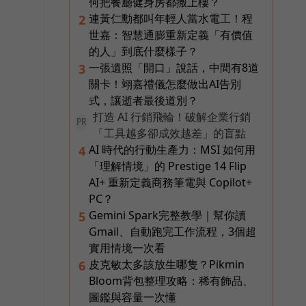
何把餐廳健身房都搬上樓？
n
連黃仁勳都叫年輕人當水電工！程
2
世嘉：智慧通膨重新定義「有價值
的人」到底什麼樣子？
一張遺照「開口」說話，中間有8道
3
關卡！翊嘉禮儀怎麼做出AI告別
式，讓逝者最後道別？
打造 AI 行銷飛輪！破解企業行銷
PR
「工具越多卻成效越差」的盲點
AI 時代的行動生產力：MSI 如何用
4
「理解情境」的 Prestige 14 Flip
AI+ 重新定義商務筆電與 Copilot+
PC？
Gemini Spark完整教學｜幫你讀
5
Gmail、自動跑完工作流程，3個超
實用情境一次看
皮克敏太多該放生哪隻？Pikmin
6
Bloom背包整理攻略：稀有飾品、
圖鑑與容量一次懂