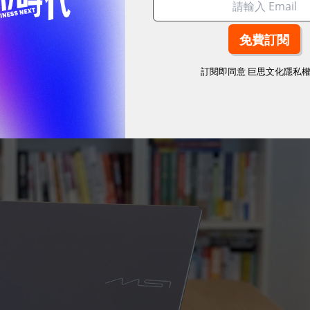
合。微星科技（MSI）最新推出的 Prestige 14
業人士打造的解方。它結合了微軟 Copilot+ PC 架
 翻轉設計、高畫質 OLED 顯示器與全天候續航力，讓 AI
訂閱即同意
巨思文化隱私