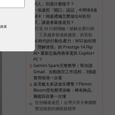
的人」到底什麼樣子？
一張遺照「開口」說話，中間有8道
3
關卡！翊嘉禮儀怎麼做出AI告別
式，讓逝者最後道別？
權政策
打造 AI 行銷飛輪！破解企業行銷
PR
「工具越多卻成效越差」的盲點
AI 時代的行動生產力：MSI 如何用
4
「理解情境」的 Prestige 14 Flip
AI+ 重新定義商務筆電與 Copilot+
PC？
Gemini Spark完整教學｜幫你讀
5
Gmail、自動跑完工作流程，3個超
實用情境一次看
皮克敏太多該放生哪隻？Pikmin
6
Bloom背包整理攻略：稀有飾品、
圖鑑與容量一次懂
告別極速迷思！台灣大哥大奪國際
PR
雙冠揭密好網路新標準