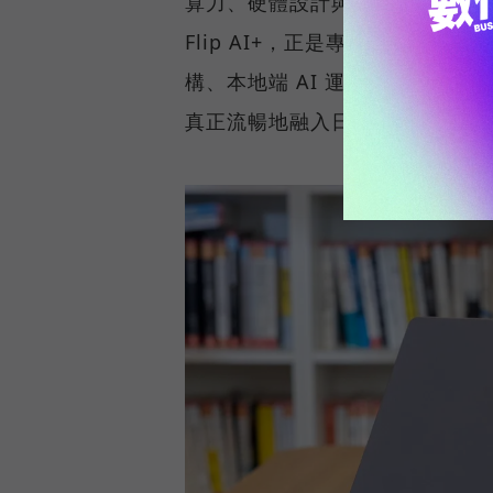
算力、硬體設計與真實使用情境無縫整
Flip AI+，正是專為商務菁英與專
構、本地端 AI 運算、2-in-1
真正流暢地融入日常工作流程。