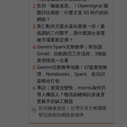
告別「極速迷思」！Opensignal 國
2
際評比揭密：什麼才是 5G 時代的好
網路？
黃仁勳兆元宴永遠站最後一排！最
3
低調的二代鄭平，憑什麼讓台達電
被市場重新定價？
Gemini Spark完整教學｜幫你讀
4
Gmail、自動跑完工作流程，3個超
實用情境一次看
Gemini完整教學地圖！37篇實測整
5
理，Notebooks、Spark、提示詞
架構全打包
專訪｜進貨沒變快，momo為何仍
6
導入機器人？物流副總揭比拚速度
更棘手的缺工難題
告別極速迷思！台灣大哥大奪國際
PR
雙冠揭密好網路新標準