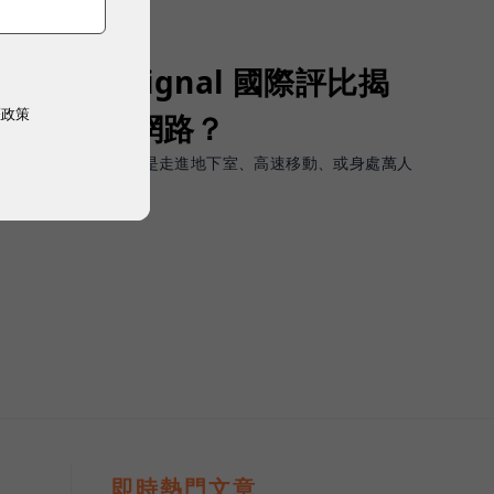
Opensignal 國際評比揭
權政策
G 時代的好網路？
軟體上的瞬間峰值，而是走進地下室、高速移動、或身處萬人
順暢且不中斷。
即時熱門文章