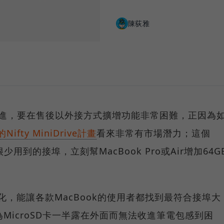
陳荻雅
式前進，要在售後以外接方式擴增功能非常困難，正因為
上的Nifty MiniDrive計畫
看來非常有市場潛力；這個
少用到的接埠，立刻幫MacBook Pro或Air增加64G
相當客製化，能讓各款MacBook的使用者都找到最符合接埠大
為MicroSD卡一半露在外面而無法收進筆電包感到困