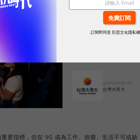
2026.08.03
|
3C生活
告別「極速迷思」！
訂閱即同意
巨思文化隱私
密：什麼才是 5
真正好用的網路服務，不是測速
演唱會時，網路連線依然穩定、
sponsored by
台灣大哥大
重要指標，但在 5G 成為工作、娛樂、生活不可或缺