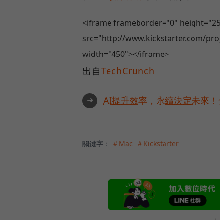
<iframe frameborder="0" height="2
src="http://www.kickstarter.com/pro
width="450"></iframe>
出自
TechCrunch
➜
AI提升效率，永續決定未來！全
關鍵字：
＃Mac
＃Kickstarter