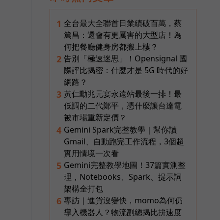
全台最大全聯首日業績破百萬，蔡
1
篤昌：還會有更厲害的大型店！為
何把餐廳健身房都搬上樓？
告別「極速迷思」！Opensignal 國
2
際評比揭密：什麼才是 5G 時代的好
網路？
黃仁勳兆元宴永遠站最後一排！最
3
低調的二代鄭平，憑什麼讓台達電
被市場重新定價？
Gemini Spark完整教學｜幫你讀
4
Gmail、自動跑完工作流程，3個超
實用情境一次看
Gemini完整教學地圖！37篇實測整
5
理，Notebooks、Spark、提示詞
架構全打包
專訪｜進貨沒變快，momo為何仍
6
導入機器人？物流副總揭比拚速度