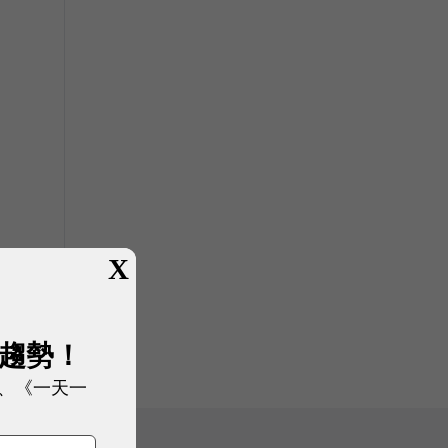
X
展趨勢！
、《一天一