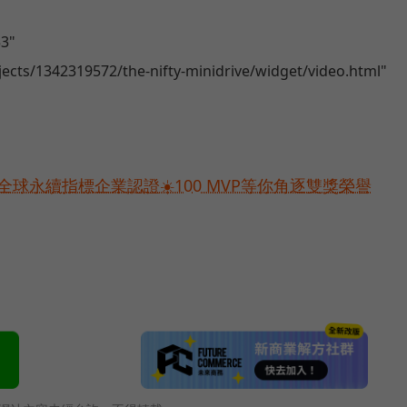
53"
jects/1342319572/the-nifty-minidrive/widget/video.html"
球永續指標企業認證☀️100 MVP等你角逐雙獎榮譽