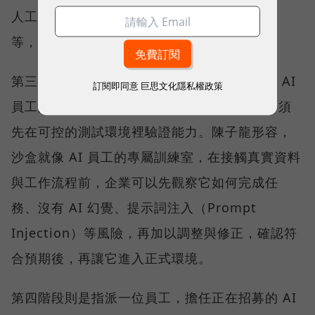
人工核准、產出結果是草稿還是可以直接上線
等，避免因權限設定不清而超出職責範圍。
第三階段是進入沙盒（Sandbox）環境測試，AI
訂閱即同意
巨思文化隱私權政策
員工開發完成後，不能直接進入正式環境，必須
先在可控的測試環境裡驗證能力。陳子龍形容，
沙盒就像 AI 員工的專屬訓練室，在接觸真實資料
與工作流程前，企業可以先觀察它如何完成任
務、沒有 AI 幻覺、提示詞注入（Prompt
Injection）等風險，再加以調整與修正，確認符
合預期後，再讓它進入正式環境。
第四階段則是指派一位員工，擔任正在招募的 AI