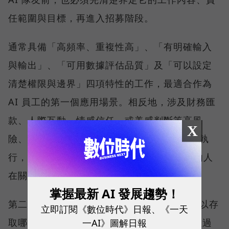
任範圍與目標，再進入招募階段。
通常具備「高頻率、重複性高」、「有明確輸入
與輸出」、「可用數據評估品質」及「可以設定
清楚權限與邊界」四項特性的工作，最適合作為
AI 員工的第一個應用場景。相反地，涉及財務匯
款、人際互動、情感信任，或美感判斷等高風
X
險、難以標準化的工作，則不應完全交由 AI 執
行，而應保留 Human in the Loop 機制，由人
在關鍵節點負責把關與決策。
掌握最新 AI 發展趨勢！
第二階段則是設定權限邊界，包括 AI 員工可以存
立即訂閱《數位時代》日報、《一天
一AI》圖解日報
取哪些資料、串接哪些系統、哪些動作必須經過