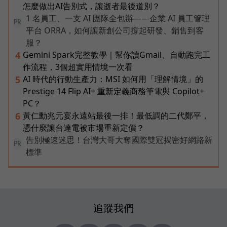
怎麼做出AI告別式，讓逝者最後道別？
1 名員工、一支 AI 團隊全包辦——企業 AI 員工管理
PR
平台 ORRA，如何讓新創公司撐起研發、銷售到客
服？
Gemini Spark完整教學｜幫你讀Gmail、自動跑完工
4
作流程，3個超實用情境一次看
AI 時代的行動生產力：MSI 如何用「理解情境」的
5
Prestige 14 Flip AI+ 重新定義商務筆電與 Copilot+
PC？
黃仁勳兆元宴永遠站最後一排！最低調的二代鄭平，
6
憑什麼讓台達電被市場重新定價？
告別極速迷思！台灣大哥大奪國際雙冠揭密好網路新
PR
標準
追蹤我們