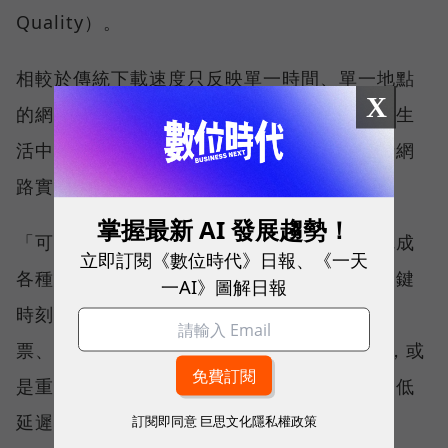
Quality）。
相較於傳統下載速度只反映單一時間、單一地點
X
的網路表現，這兩項指標更重視使用者在真實生
活中的整體體驗，因此也是最能反映電信業者網
路實力、最難取得的獎項。
掌握最新 AI 發展趨勢！
「可靠性體驗」衡量的是使用者是否能順利完成
立即訂閱《數位時代》日報、《一天
各種數位應用，因此，考驗的是網路服務在關鍵
一AI》圖解日報
時刻不中斷的能力。例如，搶購熱門演唱會門
票、秒殺限量商品、超商結帳掃描 QR Code，或
是重要的線上會議，都需要網路能即時回應、低
延遲且持續運作。
訂閱即同意
巨思文化隱私權政策