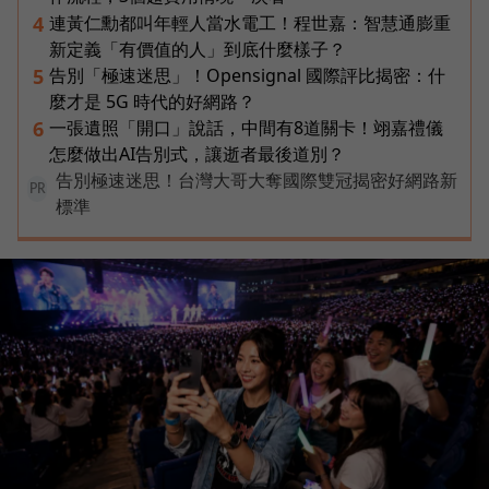
連黃仁勳都叫年輕人當水電工！程世嘉：智慧通膨重
4
新定義「有價值的人」到底什麼樣子？
告別「極速迷思」！Opensignal 國際評比揭密：什
5
麼才是 5G 時代的好網路？
一張遺照「開口」說話，中間有8道關卡！翊嘉禮儀
6
怎麼做出AI告別式，讓逝者最後道別？
告別極速迷思！台灣大哥大奪國際雙冠揭密好網路新
PR
標準