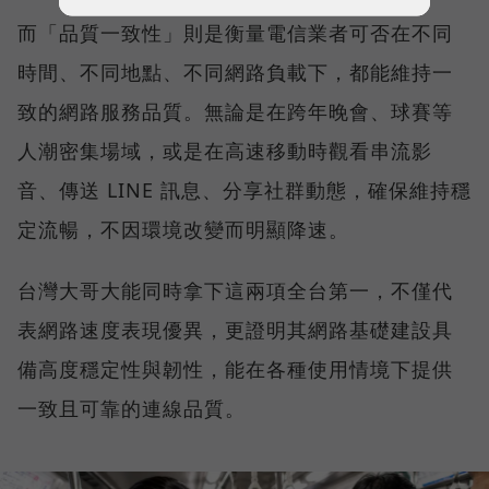
而「品質一致性」則是衡量電信業者可否在不同
時間、不同地點、不同網路負載下，都能維持一
致的網路服務品質。無論是在跨年晚會、球賽等
人潮密集場域，或是在高速移動時觀看串流影
音、傳送 LINE 訊息、分享社群動態，確保維持穩
定流暢，不因環境改變而明顯降速。
台灣大哥大能同時拿下這兩項全台第一，不僅代
表網路速度表現優異，更證明其網路基礎建設具
備高度穩定性與韌性，能在各種使用情境下提供
一致且可靠的連線品質。