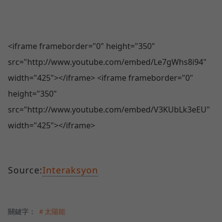
<iframe frameborder="0" height="350"
src="http://www.youtube.com/embed/Le7gWhs8i94"
width="425"></iframe> <iframe frameborder="0"
height="350"
src="http://www.youtube.com/embed/V3KUbLk3eEU"
width="425"></iframe>
Source:
Interaksyon
關鍵字：
＃太陽能