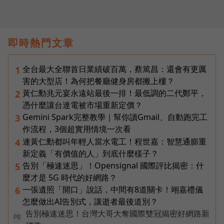
即時熱門文章
全台最大全聯首日業績破百萬，蔡篤昌：還會有更厲
1
害的大型店！為何把餐廳健身房都搬上樓？
黃仁勳兆元宴永遠站最後一排！最低調的二代鄭平，
2
憑什麼讓台達電被市場重新定價？
Gemini Spark完整教學｜幫你讀Gmail、自動跑完工
3
作流程，3個超實用情境一次看
連黃仁勳都叫年輕人當水電工！程世嘉：智慧通膨重
4
新定義「有價值的人」到底什麼樣子？
告別「極速迷思」！Opensignal 國際評比揭密：什
5
麼才是 5G 時代的好網路？
一張遺照「開口」說話，中間有8道關卡！翊嘉禮儀
6
怎麼做出AI告別式，讓逝者最後道別？
告別極速迷思！台灣大哥大奪國際雙冠揭密好網路新
PR