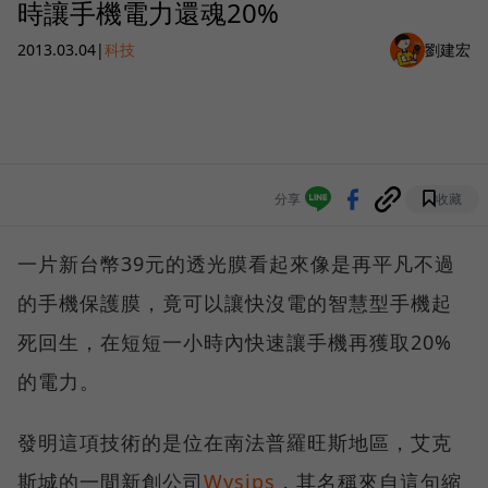
時讓手機電力還魂20%
2013.03.04
|
科技
劉建宏
分享
收藏
一片新台幣39元的透光膜看起來像是再平凡不過
的手機保護膜，竟可以讓快沒電的智慧型手機起
死回生，在短短一小時內快速讓手機再獲取20%
的電力。
發明這項技術的是位在南法普羅旺斯地區，艾克
斯城的一間新創公司
Wysips
，其名稱來自這句縮