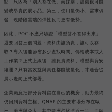
點，只因為「別人都在做」而採購，設備很可能
變成昂貴的展示品。第三，使用量仍小、需求偶
發，現階段雲端的彈性反而更有優勢。
因此，POC 不應只驗證「模型答不答得出來」，
還要回答三個問題：資料由誰負責，誰可以存
取？導入後能節省多少查找時間、傳輸成本或人
工作業？正式上線後，誰負責資料、模型與資安
維運？只有當效益與責任都能被量化，才適合從
展示走向正式部署。
企業願意把部分資料留在自己的機房，動力最終
仍回到資料主權。QNAP 的主要市場分布在歐
洲、美洲與亞太，其中歐洲占比將近一半，而歐