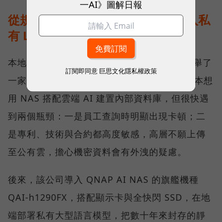
一AI》圖解日報
從規格走到現場：能源公司如何導入私
有 LLM？
本地 AI 實際落地部署會是什麼模樣？劉文義舉了
訂閱即同意
巨思文化隱私權政策
一家約 50 多人的能源公司為例。這家公司原本想
用 NAS 搭配雲端 AI 建置內部資料庫，但很快遇
到兩個瓶頸：一是員工查詢時明顯出現卡頓；二
是專利、技術與合約都高度敏感，高層不願上傳
至公有雲，擔心機密資料會有外洩的疑慮。
後來，該公司導入 QNAP AI NAS 的旗艦機種
QAI-h1290FX，搭配顯示卡與全快閃 SSD，在地
端部署私有大型語言模型，把數十年來封存的靜