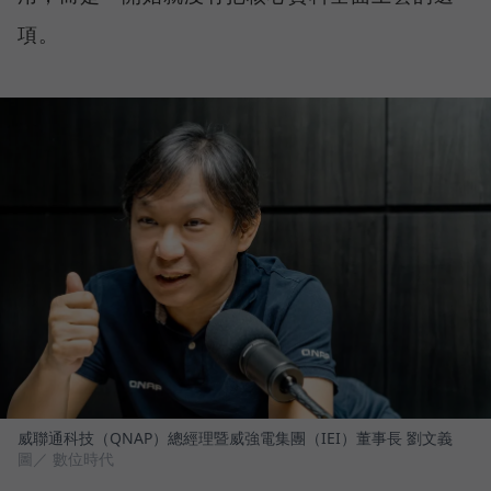
項。
威聯通科技（QNAP）總經理暨威強電集團（IEI）董事長 劉文義
圖／ 數位時代