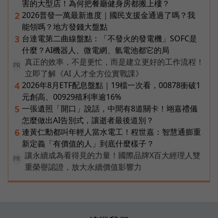
害的大型店！為何把餐廳健身房都搬上樓？
2026普發一萬最新進度｜國民支援金通過了嗎？我
2
能領嗎？地方發錢大盤點
台達電第二曲線盤點：「不發火的發電機」SOFC是
3
什麼？AI機器人、微電網、氫電池都它的局
真正的效率，不是更忙，而是建立更好的工作流程！
PR
立即了解《AI 人才全方位實戰課》
2026年8月ETF配息盤點｜19檔一次看，00878衝破1
4
元創高、00929殖利率逾16%
一張遺照「開口」說話，中間有8道關卡！翊嘉禮儀
5
怎麼做出AI告別式，讓逝者最後道別？
連黃仁勳都叫年輕人當水電工！程世嘉：智慧通膨重
6
新定義「有價值的人」到底什麼樣子？
讓永續成為看得見的力量！國際品牌X百大經理人雙
PR
重榮譽認證，放大永續價值影響力