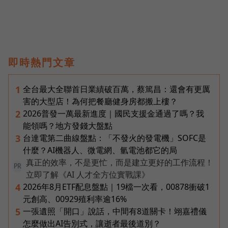
即時熱門文章
全台最大全聯首日業績破百萬，蔡篤昌：還會有更厲
1
害的大型店！為何把餐廳健身房都搬上樓？
2026普發一萬最新進度｜國民支援金通過了嗎？我
2
能領嗎？地方發錢大盤點
台達電第二曲線盤點：「不發火的發電機」SOFC是
3
什麼？AI機器人、微電網、氫電池都它的局
真正的效率，不是更忙，而是建立更好的工作流程！
PR
立即了解《AI 人才全方位實戰課》
2026年8月ETF配息盤點｜19檔一次看，00878衝破1
4
元創高、00929殖利率逾16%
一張遺照「開口」說話，中間有8道關卡！翊嘉禮儀
5
怎麼做出AI告別式，讓逝者最後道別？