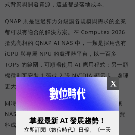
式背景與開發資源，這些都是落地成本。
QNAP 則是透過算力分級讓各規模與需求的企業
都可以有適合的解決方案。在 Computex 2026
搶先亮相的 QNAP AI NAS 中，一類是採用含有
iGPU 與專屬 NPU 的處理器平台，以一百多
TOPS 的範圍，可順暢使用 AI 應用程式；另一類
機種則可安裝 1 張或 2 張 NVIDIA 顯示卡，處理
X
更大的運算量。
同時 QNAP 也在軟體端也持續開發，目標是讓
NAS 裡的資料更有效率地被 AI 工具調用，讓資
掌握最新 AI 發展趨勢！
料成為有價值的知識。
立即訂閱《數位時代》日報、《一天