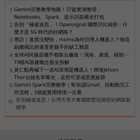
Gemini完整教學地圖！37篇實測整理，
1
Notebooks、Spark、提示詞架構全打包
告別「極速迷思」！Opensignal 國際評比揭密：什
2
麼才是 5G 時代的好網路？
專訪｜進貨沒變快，momo為何仍導入機器人？物流
3
副總揭比拚速度更棘手的缺工難題
全球AI伺服器幾乎都靠台廠做！鴻海、廣達、緯穎⋯
4
19檔AI基建概念股全拆解
黃仁勳再喊下一波AI浪潮是機器人！輝達Jetson
5
Thor台鏈名單曝光，這些可望成受惠族群
Gemini Spark完整教學｜幫你讀Gmail、自動跑完工
6
作流程，3個超實用情境一次看
告別極速迷思！台灣大哥大奪國際雙冠揭密好網路新
PR
標準