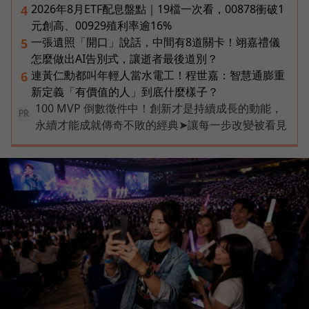
2026年8月ETF配息盤點｜19檔一次看，00878衝破1
4
元創高、00929殖利率逾16%
一張遺照「開口」說話，中間有8道關卡！翊嘉禮儀
5
怎麼做出AI告別式，讓逝者最後道別？
連黃仁勳都叫年輕人當水電工！程世嘉：智慧通膨重
6
新定義「有價值的人」到底什麼樣子？
100 MVP 倒數徵件中！創新才是持續成長的動能，
PR
永續才能成就傳奇不敗的經典➤讓每一步改變被看見