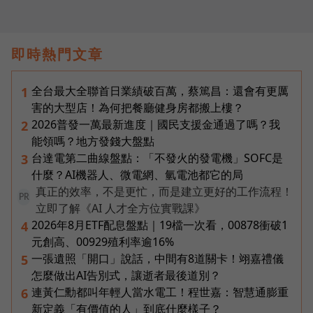
即時熱門文章
全台最大全聯首日業績破百萬，蔡篤昌：還會有更厲
1
害的大型店！為何把餐廳健身房都搬上樓？
2026普發一萬最新進度｜國民支援金通過了嗎？我
2
能領嗎？地方發錢大盤點
台達電第二曲線盤點：「不發火的發電機」SOFC是
3
什麼？AI機器人、微電網、氫電池都它的局
真正的效率，不是更忙，而是建立更好的工作流程！
PR
立即了解《AI 人才全方位實戰課》
2026年8月ETF配息盤點｜19檔一次看，00878衝破1
4
元創高、00929殖利率逾16%
一張遺照「開口」說話，中間有8道關卡！翊嘉禮儀
5
怎麼做出AI告別式，讓逝者最後道別？
連黃仁勳都叫年輕人當水電工！程世嘉：智慧通膨重
6
新定義「有價值的人」到底什麼樣子？