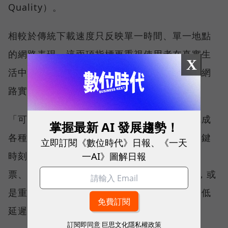
Quality）。
相較於傳統下載速度只反映單一時間、單一地點
的網路表現，這兩項指標更重視使用者在真實生
X
活中的整體體驗，因此也是最能反映電信業者網
路實力、最難取得的獎項。
「可靠性體驗」衡量的是使用者是否能順利完成
掌握最新 AI 發展趨勢！
各種數位應用，因此，考驗的是網路服務在關鍵
立即訂閱《數位時代》日報、《一天
一AI》圖解日報
時刻不中斷的能力。例如，搶購熱門演唱會門
票、秒殺限量商品、超商結帳掃描 QR Code，或
是重要的線上會議，都需要網路能即時回應、低
延遲且持續運作。
訂閱即同意
巨思文化隱私權政策