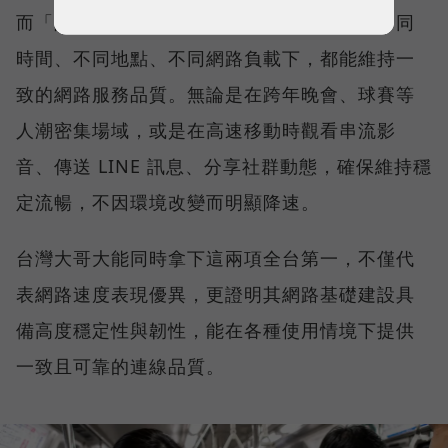
而「品質一致性」則是衡量電信業者可否在不同
時間、不同地點、不同網路負載下，都能維持一
致的網路服務品質。無論是在跨年晚會、球賽等
人潮密集場域，或是在高速移動時觀看串流影
音、傳送 LINE 訊息、分享社群動態，確保維持穩
定流暢，不因環境改變而明顯降速。
台灣大哥大能同時拿下這兩項全台第一，不僅代
表網路速度表現優異，更證明其網路基礎建設具
備高度穩定性與韌性，能在各種使用情境下提供
一致且可靠的連線品質。