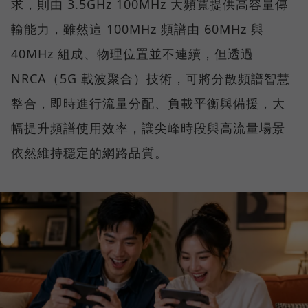
求，則由 3.5GHz 100MHz 大頻寬提供高容量傳
輸能力，雖然這 100MHz 頻譜由 60MHz 與
40MHz 組成、物理位置並不連續，但透過
NRCA（5G 載波聚合）技術，可將分散頻譜智慧
整合，即時進行流量分配、負載平衡與備援，大
幅提升頻譜使用效率，讓尖峰時段與高流量場景
依然維持穩定的網路品質。