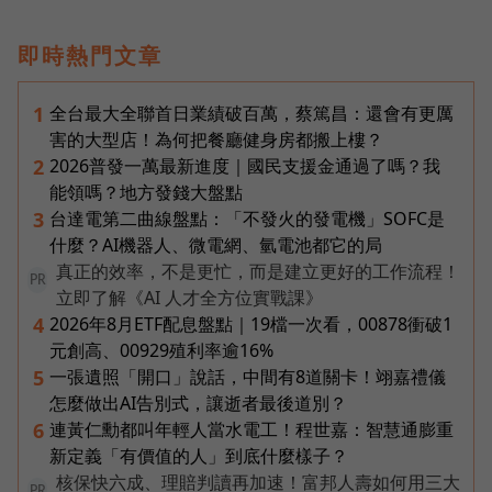
即時熱門文章
全台最大全聯首日業績破百萬，蔡篤昌：還會有更厲
1
害的大型店！為何把餐廳健身房都搬上樓？
2026普發一萬最新進度｜國民支援金通過了嗎？我
2
能領嗎？地方發錢大盤點
台達電第二曲線盤點：「不發火的發電機」SOFC是
3
什麼？AI機器人、微電網、氫電池都它的局
真正的效率，不是更忙，而是建立更好的工作流程！
PR
立即了解《AI 人才全方位實戰課》
2026年8月ETF配息盤點｜19檔一次看，00878衝破1
4
元創高、00929殖利率逾16%
一張遺照「開口」說話，中間有8道關卡！翊嘉禮儀
5
怎麼做出AI告別式，讓逝者最後道別？
連黃仁勳都叫年輕人當水電工！程世嘉：智慧通膨重
6
新定義「有價值的人」到底什麼樣子？
核保快六成、理賠判讀再加速！富邦人壽如何用三大
PR