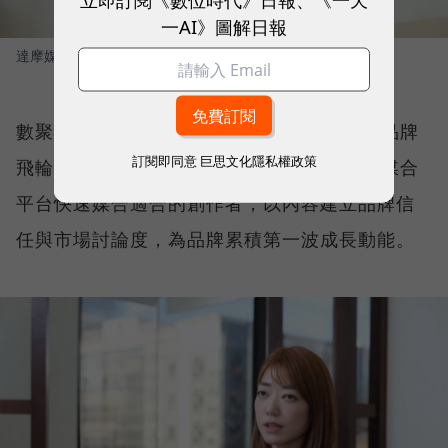
一AI》圖解日報
達摩媒體暨影領國際執行長 林合政
圖／ 數位時代
數聚集團品牌長蔡雅藍（Blue）進一步拆解品牌
訂閱即同意
巨思文化隱私權政策
飛輪的運作架構。第一步，由 INLY AI 網紅媒合
平台快速媒合適合的創作者，以內容建立品牌信
任與市場討論度，為品牌累積第一波成長動能。