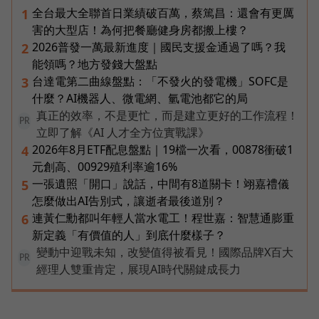
全台最大全聯首日業績破百萬，蔡篤昌：還會有更厲
1
害的大型店！為何把餐廳健身房都搬上樓？
2026普發一萬最新進度｜國民支援金通過了嗎？我
2
能領嗎？地方發錢大盤點
台達電第二曲線盤點：「不發火的發電機」SOFC是
3
什麼？AI機器人、微電網、氫電池都它的局
真正的效率，不是更忙，而是建立更好的工作流程！
PR
立即了解《AI 人才全方位實戰課》
2026年8月ETF配息盤點｜19檔一次看，00878衝破1
4
元創高、00929殖利率逾16%
一張遺照「開口」說話，中間有8道關卡！翊嘉禮儀
5
怎麼做出AI告別式，讓逝者最後道別？
連黃仁勳都叫年輕人當水電工！程世嘉：智慧通膨重
6
新定義「有價值的人」到底什麼樣子？
變動中迎戰未知，改變值得被看見！國際品牌X百大
PR
經理人雙重肯定，展現AI時代關鍵成長力