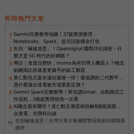
即時熱門文章
Gemini完整教學地圖！37篇實測整理，
1
Notebooks、Spark、提示詞架構全打包
告別「極速迷思」！Opensignal 國際評比揭密：什
2
麼才是 5G 時代的好網路？
專訪｜進貨沒變快，momo為何仍導入機器人？物流
3
副總揭比拚速度更棘手的缺工難題
黃仁勳兆元宴永遠站最後一排！最低調的二代鄭平，
4
憑什麼讓台達電被市場重新定價？
Gemini Spark完整教學｜幫你讀Gmail、自動跑完工
5
作流程，3個超實用情境一次看
AI概念股有哪些？黃仁勳五層蛋糕拆解8檔能源股，
6
台達電、光寶科出線
告別極速迷思！台灣大哥大奪國際雙冠揭密好網路新
PR
標準