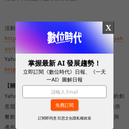
X
活動網站：
http://survey.bnext.com.tw/events/2013yah
oo/index.html
Yahoo開發者社群 (YDN)：
掌握最新 AI 發展趨勢！
http://developer.yahoo.com/
立即訂閱《數位時代》日報、《一天
一AI》圖解日報
【關於Yahoo Hack Day】
Yahoo Hack Day是邀請網路開發者組隊參與的創
意競賽，在24小時活動期間，Yahoo無限量提供
餐飲與啤酒，並邀請各式表演團體演出，讓參與
訂閱即同意
巨思文化隱私權政策
者在輕鬆氣氛下，提出富創意的想法並加以實