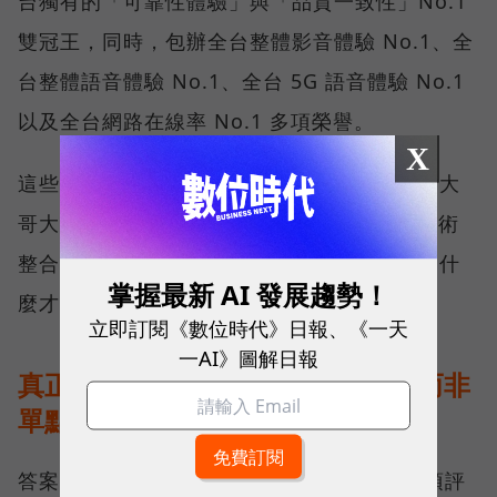
台獨有的「可靠性體驗」與「品質一致性」No.1
雙冠王，同時，包辦全台整體影音體驗 No.1、全
台整體語音體驗 No.1、全台 5G 語音體驗 No.1
以及全台網路在線率 No.1 多項榮譽。
X
這些獎項反映的不只是網路順暢，更代表台灣大
哥大長期投入頻譜布局、基地台建設與 5G 技術
整合所累積的成果，也讓外界重新思考：究竟什
掌握最新 AI 發展趨勢！
麼才是真正的好網路？
立即訂閱《數位時代》日報、《一天
一AI》圖解日報
真正的好網路，比的是長期穩定、而非
單點測速
答案，就藏在 Opensignal 最具代表性的兩項評