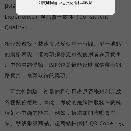
訂閱即同意
巨思文化隱私權政策
比指標──可靠性體驗（Reliability
Experience）與品質一致性（Consistent
Quality）。
相較於傳統下載速度只反映單一時間、單一地點
的網路表現，這兩項指標更重視使用者在真實生
活中的整體體驗，因此也是最能反映電信業者網
路實力、最難取得的獎項。
「可靠性體驗」衡量的是使用者是否能順利完成
各種數位應用，因此，考驗的是網路服務在關鍵
時刻不中斷的能力。例如，搶購熱門演唱會門
票、秒殺限量商品、超商結帳掃描 QR Code，或