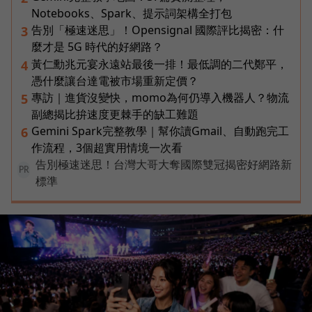
Notebooks、Spark、提示詞架構全打包
告別「極速迷思」！Opensignal 國際評比揭密：什
3
麼才是 5G 時代的好網路？
黃仁勳兆元宴永遠站最後一排！最低調的二代鄭平，
4
憑什麼讓台達電被市場重新定價？
專訪｜進貨沒變快，momo為何仍導入機器人？物流
5
副總揭比拚速度更棘手的缺工難題
Gemini Spark完整教學｜幫你讀Gmail、自動跑完工
6
作流程，3個超實用情境一次看
告別極速迷思！台灣大哥大奪國際雙冠揭密好網路新
PR
標準