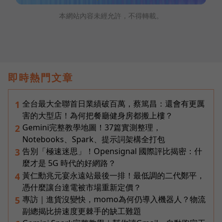
本網站內容未經允許，不得轉載。
即時熱門文章
全台最大全聯首日業績破百萬，蔡篤昌：還會有更厲
1
害的大型店！為何把餐廳健身房都搬上樓？
Gemini完整教學地圖！37篇實測整理，
2
Notebooks、Spark、提示詞架構全打包
告別「極速迷思」！Opensignal 國際評比揭密：什
3
麼才是 5G 時代的好網路？
黃仁勳兆元宴永遠站最後一排！最低調的二代鄭平，
4
憑什麼讓台達電被市場重新定價？
專訪｜進貨沒變快，momo為何仍導入機器人？物流
5
副總揭比拚速度更棘手的缺工難題