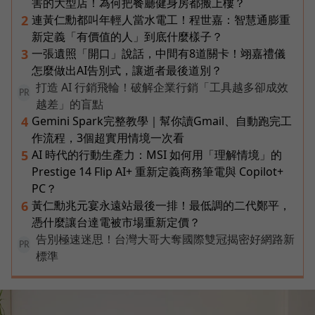
害的大型店！為何把餐廳健身房都搬上樓？
連黃仁勳都叫年輕人當水電工！程世嘉：智慧通膨重
2
新定義「有價值的人」到底什麼樣子？
一張遺照「開口」說話，中間有8道關卡！翊嘉禮儀
3
怎麼做出AI告別式，讓逝者最後道別？
打造 AI 行銷飛輪！破解企業行銷「工具越多卻成效
PR
越差」的盲點
Gemini Spark完整教學｜幫你讀Gmail、自動跑完工
4
作流程，3個超實用情境一次看
AI 時代的行動生產力：MSI 如何用「理解情境」的
5
Prestige 14 Flip AI+ 重新定義商務筆電與 Copilot+
PC？
黃仁勳兆元宴永遠站最後一排！最低調的二代鄭平，
6
憑什麼讓台達電被市場重新定價？
告別極速迷思！台灣大哥大奪國際雙冠揭密好網路新
PR
標準