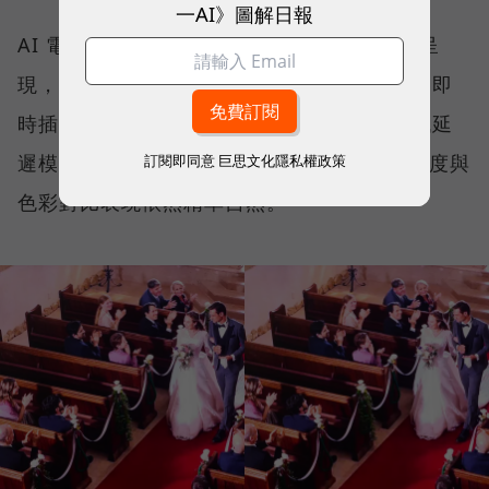
一AI》圖解日報
AI 電視能即時辨識播放內容，自動調整畫面呈
現，比如看電影時調整為劇院感色溫、看球賽即
時插幀消除動態殘影、玩遊戲時自動切換至低延
遲模式。在不同場景轉換時，True RGB 讓亮度與
訂閱即同意
巨思文化隱私權政策
色彩對比表現依然精準自然。