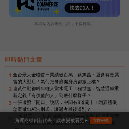
本網站內容未經允許，不得轉載。
即時熱門文章
全台最大全聯首日業績破百萬，蔡篤昌：還會有更厲
1
害的大型店！為何把餐廳健身房都搬上樓？
連黃仁勳都叫年輕人當水電工！程世嘉：智慧通膨重
2
新定義「有價值的人」到底什麼樣子？
一張遺照「開口」說話，中間有8道關卡！翊嘉禮儀
3
怎麼做出AI告別式，讓逝者最後道別？
1 名員工、一支 AI 團隊全包辦——企業 AI 員工管理
PR
角逐商模創新代表！讓改變被看見➤
立即報獎
平台 ORRA，如何讓新創公司撐起研發、銷售到客