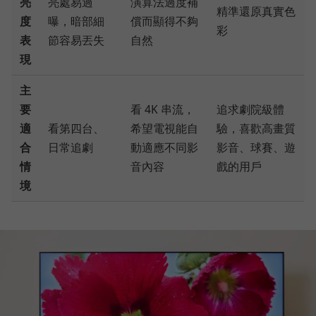
亮
亮處易過
演算法過度補
精準還原真實色
度
曝，暗部細
償而顯得不夠
彩
表
節容易丟失
自然
現
主
要
看 4K 串流，
追求劇院級體
適
看第四台、
希望電視能自
驗，喜歡高畫質
合
日常追劇
動適應不同影
影音、球賽、遊
情
音內容
戲的用戶
境