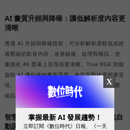
AI 畫質升頻與降噪：讓低解析度內容更
清晰
透過 AI 升頻與降噪技術，可分析解析度較低或經
過壓縮的影音內容，改善線條、紋理與雜訊，使
畫面在 4K 螢幕上呈現得更清晰。True RGB 則能
協助 AI 優化後的畫面亮度、色彩與對比度精準呈
X
現。不過實際效果仍會受到原始片源解析度與壓
縮品質影響。
智慧場景辨識：依電影、球賽、遊戲自
掌握最新 AI 發展趨勢！
動調整畫面
立即訂閱《數位時代》日報、《一天