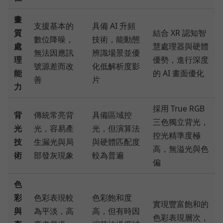
畫
支援基本的
具備 AI 升頻
質
結合 XR 認知智
數位降噪，
技術，能動態
處
慧處理器與硬體
無法因應訊
辨識場景並優
理
優勢，進行深度
號源差而改
化低解析度影
能
的 AI 畫面優化
善
片
力
採用 True RGB
背
傳統常亮背
具備區域控
三色獨立背光，
光
光，容易產
光，但演算法
控光精準度極
技
生漏光與局
與硬體匹配度
高，無溢光與色
術
部發灰現象
較為普遍
偏
色
彩
色彩表現較
色彩飽和度
實現豐富飽和的
與
為平淡，高
高，但有時因
色彩表現層次，