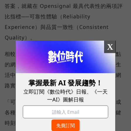
答案，就藏在 Opensignal 最具代表性的兩項評
比指標──可靠性體驗（Reliability
Experience）與品質一致性（Consistent
Quality）。
X
相較於傳統下載速度只反映單一時間、單一地點
的網路表現，這兩項指標更重視使用者在真實生
活中的整體體驗，因此也是最能反映電信業者網
掌握最新 AI 發展趨勢！
路實力、最難取得的獎項。
立即訂閱《數位時代》日報、《一天
一AI》圖解日報
「可靠性體驗」衡量的是使用者是否能順利完成
各種數位應用，因此，考驗的是網路服務在關鍵
時刻不中斷的能力。例如，搶購熱門演唱會門