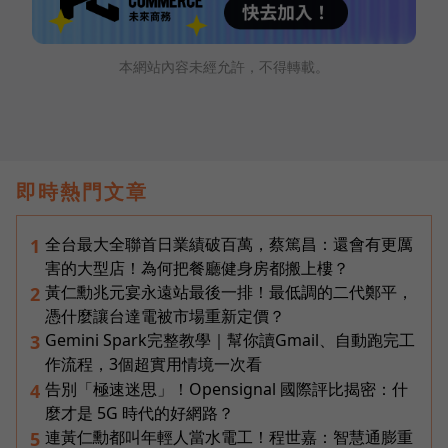
本網站內容未經允許，不得轉載。
即時熱門文章
全台最大全聯首日業績破百萬，蔡篤昌：還會有更厲
1
害的大型店！為何把餐廳健身房都搬上樓？
黃仁勳兆元宴永遠站最後一排！最低調的二代鄭平，
2
憑什麼讓台達電被市場重新定價？
Gemini Spark完整教學｜幫你讀Gmail、自動跑完工
3
作流程，3個超實用情境一次看
告別「極速迷思」！Opensignal 國際評比揭密：什
4
麼才是 5G 時代的好網路？
連黃仁勳都叫年輕人當水電工！程世嘉：智慧通膨重
5