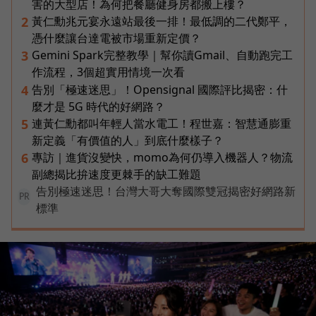
害的大型店！為何把餐廳健身房都搬上樓？
黃仁勳兆元宴永遠站最後一排！最低調的二代鄭平，
2
憑什麼讓台達電被市場重新定價？
Gemini Spark完整教學｜幫你讀Gmail、自動跑完工
3
作流程，3個超實用情境一次看
告別「極速迷思」！Opensignal 國際評比揭密：什
4
麼才是 5G 時代的好網路？
連黃仁勳都叫年輕人當水電工！程世嘉：智慧通膨重
5
新定義「有價值的人」到底什麼樣子？
專訪｜進貨沒變快，momo為何仍導入機器人？物流
6
副總揭比拚速度更棘手的缺工難題
告別極速迷思！台灣大哥大奪國際雙冠揭密好網路新
PR
標準