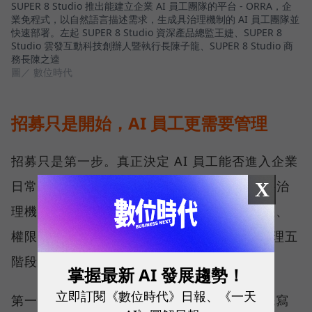
SUPER 8 Studio 推出能建立企業 AI 員工團隊的平台 - ORRA，企
業免程式，以自然語言描述需求，生成具治理機制的 AI 員工團隊並
快速部署。左起 SUPER 8 Studio 資深產品總監王婕、SUPER 8
Studio 雲發互動科技創辦人暨執行長陳子龍、SUPER 8 Studio 商
務長陳之逵
圖／ 數位時代
招募只是開始，AI 員工更需要管理
招募只是第一步。真正決定 AI 員工能否進入企業
日常營運的關鍵，在於治理。為此，ORRA 將治
X
理機制納入平台設計，建立一套涵蓋角色定義、
權限設定、測試驗證到持續優化的 AI 員工管理五
階段。
掌握最新 AI 發展趨勢！
立即訂閱《數位時代》日報、《一天
第一階段是定義角色，如同招募人才前必須先寫