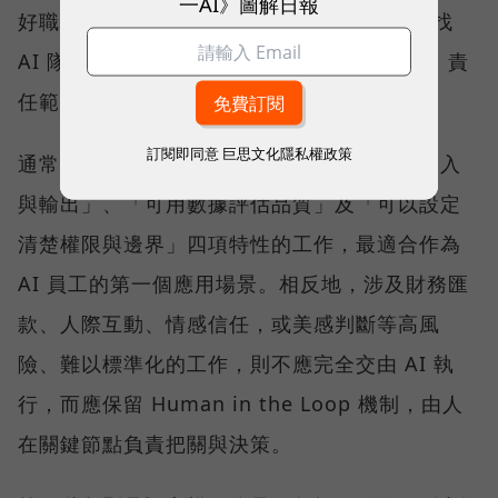
一AI》圖解日報
好職務說明（Job Description），企業在尋找
AI 隊友前，也必須先清楚界定它的工作內容、責
任範圍與目標，再進入招募階段。
訂閱即同意
巨思文化隱私權政策
通常具備「高頻率、重複性高」、「有明確輸入
與輸出」、「可用數據評估品質」及「可以設定
清楚權限與邊界」四項特性的工作，最適合作為
AI 員工的第一個應用場景。相反地，涉及財務匯
款、人際互動、情感信任，或美感判斷等高風
險、難以標準化的工作，則不應完全交由 AI 執
行，而應保留 Human in the Loop 機制，由人
在關鍵節點負責把關與決策。