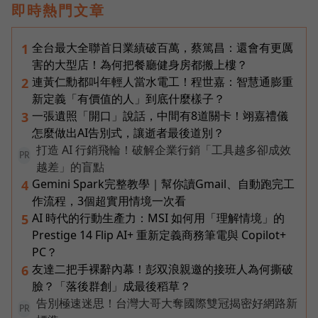
即時熱門文章
全台最大全聯首日業績破百萬，蔡篤昌：還會有更厲
1
害的大型店！為何把餐廳健身房都搬上樓？
連黃仁勳都叫年輕人當水電工！程世嘉：智慧通膨重
2
新定義「有價值的人」到底什麼樣子？
一張遺照「開口」說話，中間有8道關卡！翊嘉禮儀
3
怎麼做出AI告別式，讓逝者最後道別？
打造 AI 行銷飛輪！破解企業行銷「工具越多卻成效
PR
越差」的盲點
Gemini Spark完整教學｜幫你讀Gmail、自動跑完工
4
作流程，3個超實用情境一次看
AI 時代的行動生產力：MSI 如何用「理解情境」的
5
Prestige 14 Flip AI+ 重新定義商務筆電與 Copilot+
PC？
友達二把手裸辭內幕！彭双浪親邀的接班人為何撕破
6
臉？「落後群創」成最後稻草？
告別極速迷思！台灣大哥大奪國際雙冠揭密好網路新
PR