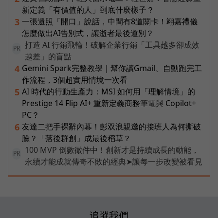
新定義「有價值的人」到底什麼樣子？
一張遺照「開口」說話，中間有8道關卡！翊嘉禮儀
3
怎麼做出AI告別式，讓逝者最後道別？
打造 AI 行銷飛輪！破解企業行銷「工具越多卻成效
PR
越差」的盲點
Gemini Spark完整教學｜幫你讀Gmail、自動跑完工
4
作流程，3個超實用情境一次看
AI 時代的行動生產力：MSI 如何用「理解情境」的
5
Prestige 14 Flip AI+ 重新定義商務筆電與 Copilot+
PC？
友達二把手裸辭內幕！彭双浪親邀的接班人為何撕破
6
臉？「落後群創」成最後稻草？
100 MVP 倒數徵件中！創新才是持續成長的動能，
PR
永續才能成就傳奇不敗的經典➤讓每一步改變被看見
追蹤我們