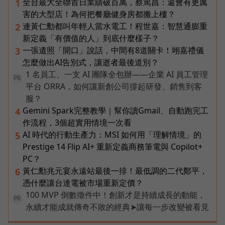
全台最大全聯首日業績破百萬，蔡篤昌：還會有更厲
1
害的大型店！為何把餐廳健身房都搬上樓？
連黃仁勳都叫年輕人當水電工！程世嘉：智慧通膨重
2
新定義「有價值的人」到底什麼樣子？
一張遺照「開口」說話，中間有8道關卡！翊嘉禮儀
3
怎麼做出AI告別式，讓逝者最後道別？
1 名員工、一支 AI 團隊全包辦——企業 AI 員工管理
PR
平台 ORRA，如何讓新創公司撐起研發、銷售到客
服？
Gemini Spark完整教學｜幫你讀Gmail、自動跑完工
4
作流程，3個超實用情境一次看
AI 時代的行動生產力：MSI 如何用「理解情境」的
5
Prestige 14 Flip AI+ 重新定義商務筆電與 Copilot+
PC？
黃仁勳兆元宴永遠站最後一排！最低調的二代鄭平，
6
憑什麼讓台達電被市場重新定價？
100 MVP 倒數徵件中！創新才是持續成長的動能，
PR
永續才能成就傳奇不敗的經典➤讓每一步改變被看見