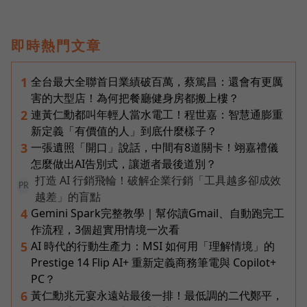
即時熱門文章
全台最大全聯首日業績破百萬，蔡篤昌：還會有更厲
1
害的大型店！為何把餐廳健身房都搬上樓？
連黃仁勳都叫年輕人當水電工！程世嘉：智慧通膨重
2
新定義「有價值的人」到底什麼樣子？
一張遺照「開口」說話，中間有8道關卡！翊嘉禮儀
3
怎麼做出AI告別式，讓逝者最後道別？
打造 AI 行銷飛輪！破解企業行銷「工具越多卻成效
PR
越差」的盲點
Gemini Spark完整教學｜幫你讀Gmail、自動跑完工
4
作流程，3個超實用情境一次看
AI 時代的行動生產力：MSI 如何用「理解情境」的
5
Prestige 14 Flip AI+ 重新定義商務筆電與 Copilot+
PC？
黃仁勳兆元宴永遠站最後一排！最低調的二代鄭平，
6