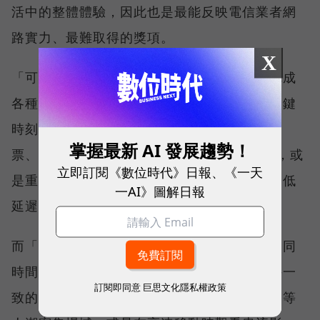
活中的整體體驗，因此也是最能反映電信業者網
路實力、最難取得的獎項。
X
「可靠性體驗」衡量的是使用者是否能順利完成
各種數位應用，因此，考驗的是網路服務在關鍵
時刻不中斷的能力。例如，搶購熱門演唱會門
掌握最新 AI 發展趨勢！
票、秒殺限量商品、超商結帳掃描 QR Code，或
立即訂閱《數位時代》日報、《一天
是重要的線上會議，都需要網路能即時回應、低
一AI》圖解日報
延遲且持續運作。
而「品質一致性」則是衡量電信業者可否在不同
時間、不同地點、不同網路負載下，都能維持一
訂閱即同意
巨思文化隱私權政策
致的網路服務品質。無論是在跨年晚會、球賽等