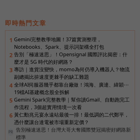
即時熱門文章
Gemini完整教學地圖！37篇實測整理，
1
Notebooks、Spark、提示詞架構全打包
告別「極速迷思」！Opensignal 國際評比揭密：什
2
麼才是 5G 時代的好網路？
專訪｜進貨沒變快，momo為何仍導入機器人？物流
3
副總揭比拚速度更棘手的缺工難題
全球AI伺服器幾乎都靠台廠做！鴻海、廣達、緯穎⋯
4
19檔AI基建概念股全拆解
Gemini Spark完整教學｜幫你讀Gmail、自動跑完工
5
作流程，3個超實用情境一次看
黃仁勳兆元宴永遠站最後一排！最低調的二代鄭平，
6
憑什麼讓台達電被市場重新定價？
告別極速迷思！台灣大哥大奪國際雙冠揭密好網路新
PR
標準