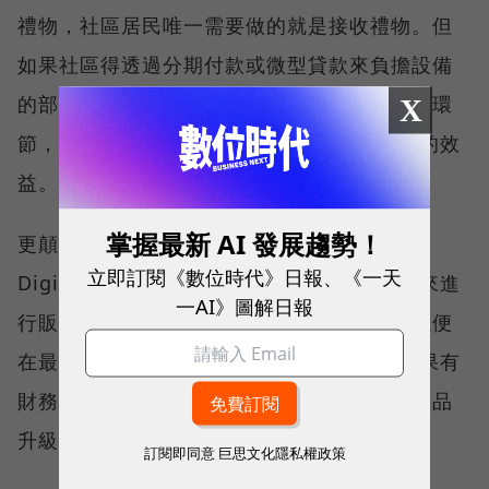
禮物，社區居民唯一需要做的就是接收禮物。但
如果社區得透過分期付款或微型貸款來負擔設備
的部分費用，相信社區會因此而認真檢視每個環
X
節，以確保Digital Drum能為當地發揮最大的效
益。
掌握最新 AI 發展趨勢！
更顛覆的說法是「施予還不如販賣」。如果
立即訂閱《數位時代》日報、《一天
Digital Drum成為一項成功的商品，由企業來進
一AI》圖解日報
行販售的話，自然會進行嚴謹的市場調查，以便
在最需要Digital Drum的地區推廣產品。如果有
財務回報，企業更會為了後續保固與下一代產品
升級而努力。
訂閱即同意
巨思文化隱私權政策