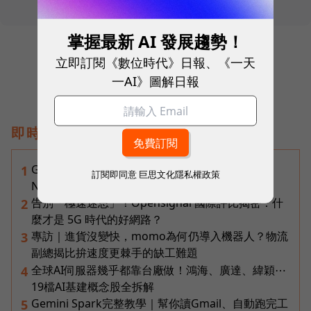
掌握最新 AI 發展趨勢！
立即訂閱《數位時代》日報、《一天
一AI》圖解日報
即時熱門文章
Gemini完整教學地圖！37篇實測整理，
1
訂閱即同意
巨思文化隱私權政策
Notebooks、Spark、提示詞架構全打包
告別「極速迷思」！Opensignal 國際評比揭密：什
2
麼才是 5G 時代的好網路？
專訪｜進貨沒變快，momo為何仍導入機器人？物流
3
副總揭比拚速度更棘手的缺工難題
全球AI伺服器幾乎都靠台廠做！鴻海、廣達、緯穎⋯
4
19檔AI基建概念股全拆解
Gemini Spark完整教學｜幫你讀Gmail、自動跑完工
5