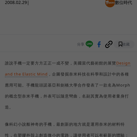
2008.02.29
|
數位時代
分享
收藏
誰說手機一定要方方正正一成不變，美國當代藝術館的展覽
Design
and the Elastic Mind
，企圖發掘奈米科技在科學和設計中的各種
應用可能。手機龍頭諾基亞和劍橋大學合作發表了一款名為Morph
的概念型奈米手機，外表可以隨意彎曲，名副其實為使用者量身打
造。
像科幻小說般神奇的手機，最創新的地方就是運用奈米的材料特
性，在塑膠外殼上創造微小的電路，讓使用者可以有嶄新的體驗：