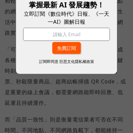
相較於傳統下載速度只反映單一時間、單一地點
掌握最新 AI 發展趨勢！
的網路表現，這兩項指標更重視使用者在真實生
立即訂閱《數位時代》日報、《一天
一AI》圖解日報
活中的整體體驗，因此也是最能反映電信業者網
路實力、最難取得的獎項。
「可靠性體驗」衡量的是使用者是否能順利完成
各種數位應用，因此，考驗的是網路服務在關鍵
訂閱即同意
巨思文化隱私權政策
時刻不中斷的能力。例如，搶購熱門演唱會門
票、秒殺限量商品、超商結帳掃描 QR Code，或
是重要的線上會議，都需要網路能即時回應、低
延遲且持續運作。
而「品質一致性」則是衡量電信業者可否在不同
時間、不同地點、不同網路負載下，都能維持一