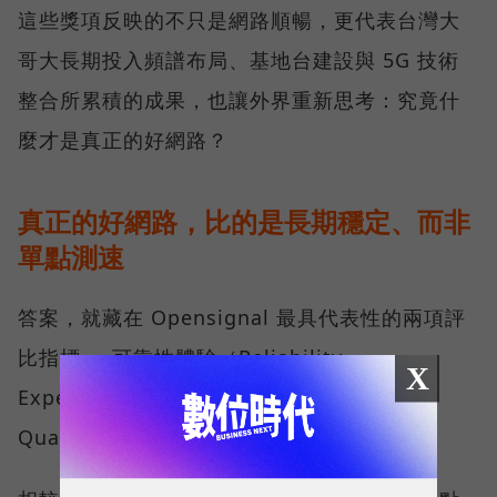
這些獎項反映的不只是網路順暢，更代表台灣大
哥大長期投入頻譜布局、基地台建設與 5G 技術
整合所累積的成果，也讓外界重新思考：究竟什
麼才是真正的好網路？
真正的好網路，比的是長期穩定、而非
單點測速
答案，就藏在 Opensignal 最具代表性的兩項評
比指標──可靠性體驗（Reliability
X
Experience）與品質一致性（Consistent
Quality）。