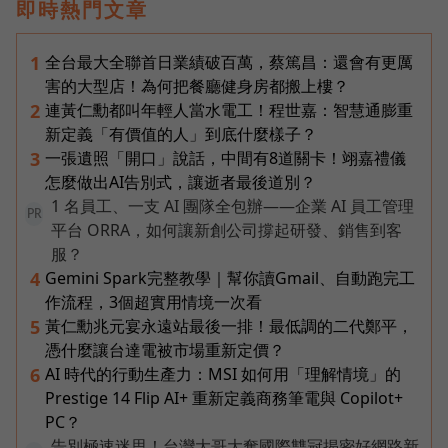
即時熱門文章
全台最大全聯首日業績破百萬，蔡篤昌：還會有更厲
1
害的大型店！為何把餐廳健身房都搬上樓？
連黃仁勳都叫年輕人當水電工！程世嘉：智慧通膨重
2
新定義「有價值的人」到底什麼樣子？
一張遺照「開口」說話，中間有8道關卡！翊嘉禮儀
3
怎麼做出AI告別式，讓逝者最後道別？
1 名員工、一支 AI 團隊全包辦——企業 AI 員工管理
PR
平台 ORRA，如何讓新創公司撐起研發、銷售到客
服？
Gemini Spark完整教學｜幫你讀Gmail、自動跑完工
4
作流程，3個超實用情境一次看
黃仁勳兆元宴永遠站最後一排！最低調的二代鄭平，
5
憑什麼讓台達電被市場重新定價？
AI 時代的行動生產力：MSI 如何用「理解情境」的
6
Prestige 14 Flip AI+ 重新定義商務筆電與 Copilot+
PC？
告別極速迷思！台灣大哥大奪國際雙冠揭密好網路新