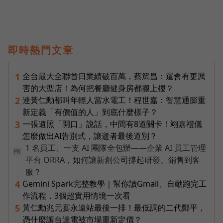
即時熱門文章
全台最大全聯首日業績破百萬，蔡篤昌：還會有更厲
1
害的大型店！為何把餐廳健身房都搬上樓？
連黃仁勳都叫年輕人當水電工！程世嘉：智慧通膨重
2
新定義「有價值的人」到底什麼樣子？
一張遺照「開口」說話，中間有8道關卡！翊嘉禮儀
3
怎麼做出AI告別式，讓逝者最後道別？
1 名員工、一支 AI 團隊全包辦——企業 AI 員工管理
PR
平台 ORRA，如何讓新創公司撐起研發、銷售到客
服？
Gemini Spark完整教學｜幫你讀Gmail、自動跑完工
4
作流程，3個超實用情境一次看
黃仁勳兆元宴永遠站最後一排！最低調的二代鄭平，
5
憑什麼讓台達電被市場重新定價？