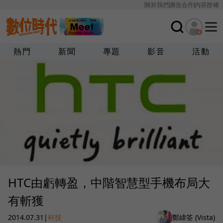
關於我們
廣告合作
內容授權
熱門
新聞
專題
影音
活動
HTC由虧轉盈，中階智慧型手機布局大
有斬獲
2014.07.31
|
科技
鄭緯筌 (Vista)