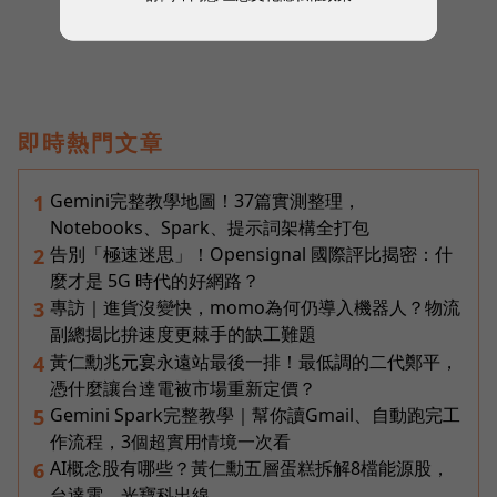
即時熱門文章
Gemini完整教學地圖！37篇實測整理，
1
Notebooks、Spark、提示詞架構全打包
告別「極速迷思」！Opensignal 國際評比揭密：什
2
麼才是 5G 時代的好網路？
專訪｜進貨沒變快，momo為何仍導入機器人？物流
3
副總揭比拚速度更棘手的缺工難題
黃仁勳兆元宴永遠站最後一排！最低調的二代鄭平，
4
憑什麼讓台達電被市場重新定價？
Gemini Spark完整教學｜幫你讀Gmail、自動跑完工
5
作流程，3個超實用情境一次看
AI概念股有哪些？黃仁勳五層蛋糕拆解8檔能源股，
6
台達電、光寶科出線