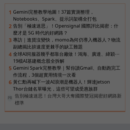
Gemini完整教學地圖！37篇實測整理，
1
Notebooks、Spark、提示詞架構全打包
告別「極速迷思」！Opensignal 國際評比揭密：什
2
麼才是 5G 時代的好網路？
專訪｜進貨沒變快，momo為何仍導入機器人？物流
3
副總揭比拚速度更棘手的缺工難題
全球AI伺服器幾乎都靠台廠做！鴻海、廣達、緯穎⋯
4
19檔AI基建概念股全拆解
Gemini Spark完整教學｜幫你讀Gmail、自動跑完工
5
作流程，3個超實用情境一次看
黃仁勳再喊下一波AI浪潮是機器人！輝達Jetson
6
Thor台鏈名單曝光，這些可望成受惠族群
告別極速迷思！台灣大哥大奪國際雙冠揭密好網路新
PR
標準