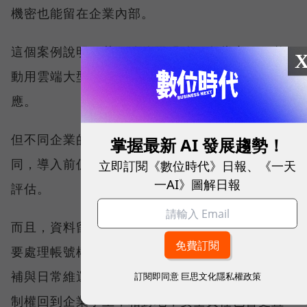
機密也能留在企業內部。
這個案例說明，若任務範圍明確，有些應用不必
動用雲端大型模型，地端運算量就可能足以支
應。
但不同企業的資料量、查詢方式與模型大小不
掌握最新 AI 發展趨勢！
同，導入前仍需要概念驗證（POC）與技術人員
立即訂閱《數位時代》日報、《一天
一AI》圖解日報
評估。
而且，資料留在地端並不等於自動安全。企業仍
要處理帳號權限、網路隔離、備份復原、漏洞修
補與日常維運。地端的價值，是讓資料邊界與控
訂閱即同意
巨思文化隱私權政策
制權回到企業手上；相對地，安全責任也會更直