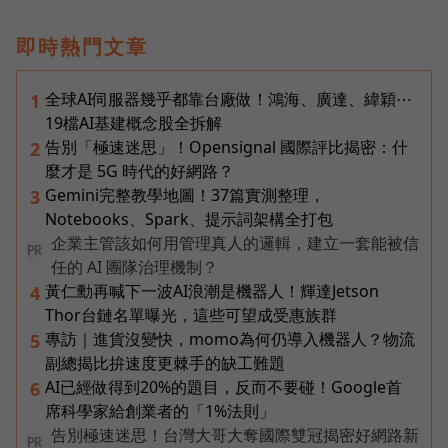
即時熱門文章
全球AI伺服器幾乎都靠台廠做！鴻海、廣達、緯穎⋯
1
19檔AI基建概念股全拆解
告別「極速迷思」！Opensignal 國際評比揭密：什
2
麼才是 5G 時代的好網路？
Gemini完整教學地圖！37篇實測整理，
3
Notebooks、Spark、提示詞架構全打包
企業主管該如何用管理真人的邏輯，建立一套能被信
PR
任的 AI 團隊治理機制？
黃仁勳再喊下一波AI浪潮是機器人！輝達Jetson
4
Thor台鏈名單曝光，這些可望成受惠族群
專訪｜進貨沒變快，momo為何仍導入機器人？物流
5
副總揭比拚速度更棘手的缺工難題
AI已經做得到20%的題目，反而不要碰！Google首
6
席科學家給創業者的「1%法則」
告別極速迷思！台灣大哥大奪國際雙冠揭密好網路新
PR