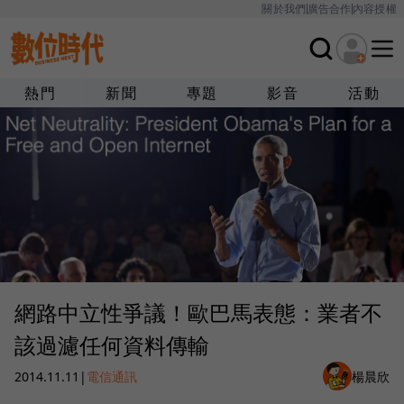
關於我們
廣告合作
內容授權
熱門
新聞
專題
影音
活動
網路中立性爭議！歐巴馬表態：業者不
該過濾任何資料傳輸
2014.11.11
|
電信通訊
楊晨欣