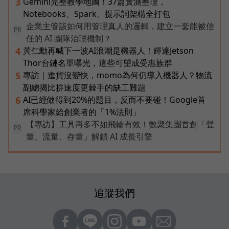
Gemini完整教學地圖！37篇實測整理，
3
Notebooks、Spark、提示詞架構全打包
企業主管該如何用管理真人的邏輯，建立一套能被信
PR
任的 AI 團隊治理機制？
黃仁勳再喊下一波AI浪潮是機器人！輝達Jetson
4
Thor台鏈名單曝光，這些可望成受惠族群
專訪｜進貨沒變快，momo為何仍導入機器人？物流
5
副總揭比拚速度更棘手的缺工難題
AI已經做得到20%的題目，反而不要碰！Google首
6
席科學家給創業者的「1%法則」
【專訪】工具再多不如飛輪有效！數聚集團首創「聲
PR
量、流量、存量」解鎖 AI 成長引擎
追蹤我們