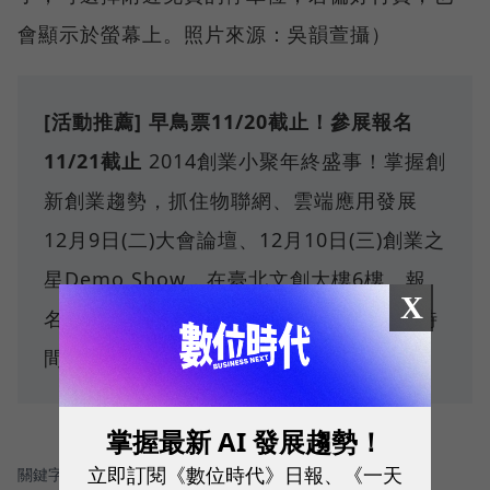
會顯示於螢幕上。照片來源：吳韻萱攝）
[活動推薦] 早鳥票11/20截止！參展報名
11/21截止
2014創業小聚年終盛事！掌握創
新創業趨勢，抓住物聯網、雲端應用發展
12月9日(二)大會論壇、12月10日(三)創業之
星Demo Show，在臺北文創大樓6樓。報
X
名方式
請參見活動網頁
，快把握最後優惠時
間～瀏覽
系列專題文章
，多了解此活動
掌握最新 AI 發展趨勢！
立即訂閱《數位時代》日報、《一天
關鍵字：
＃英特爾
＃華碩
＃物聯網
＃工研院