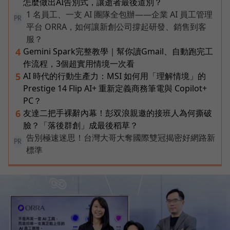
怎麼做出AI告別式，讓逝者最後道別？
1 名員工、一支 AI 團隊全包辦——企業 AI 員工管理
PR
平台 ORRA，如何讓新創公司撐起研發、銷售到客
服？
Gemini Spark完整教學｜幫你讀Gmail、自動跑完工
4
作流程，3個超實用情境一次看
AI 時代的行動生產力：MSI 如何用「理解情境」的
5
Prestige 14 Flip AI+ 重新定義商務筆電與 Copilot+
PC？
友達二把手裸辭內幕！彭双浪親邀的接班人為何撕破
6
臉？「落後群創」成最後稻草？
告別極速迷思！台灣大哥大奪國際雙冠揭密好網路新
PR
標準