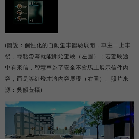
(圖說：個性化的自動駕車體驗展開，車主一上車
後，輕點螢幕就能開始駕駛（左圖）；若駕駛途
中有來信，智慧車為了安全不會馬上展示信件內
容，而是等紅燈才將內容展現（右圖）。照片來
源：吳韻萱攝)