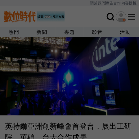
關於我們
廣告合作
內容授權
熱門
新聞
專題
影音
活動
英特爾亞洲創新峰會首登台，展出工研
院、華碩、台大合作成果