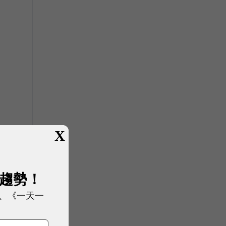
X
展趨勢！
、《一天一