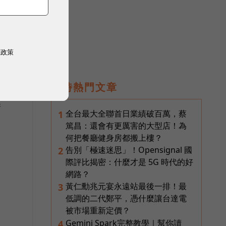
都
權政策
即時熱門文章
請
全台最大全聯首日業績破百萬，蔡
1
篤昌：還會有更厲害的大型店！為
何把餐廳健身房都搬上樓？
告別「極速迷思」！Opensignal 國
2
際評比揭密：什麼才是 5G 時代的好
網路？
黃仁勳兆元宴永遠站最後一排！最
3
低調的二代鄭平，憑什麼讓台達電
被市場重新定價？
Gemini Spark完整教學｜幫你讀
4