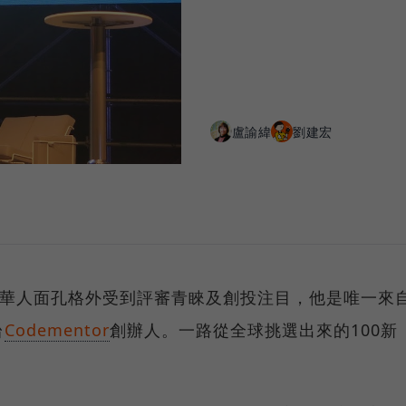
盧諭緯
劉建宏
華人面孔格外受到評審青睞及創投注目，他是唯一來
台
Codementor
創辦人。一路從全球挑選出來的100新