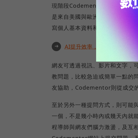
現階段Codementor已有1
是來自美國與歐洲的程式導師，而想
寫個人基本資料和專長語言。
➜
AI提升效率，永續決定未來！全
網友可透過視訊、影片和文字，可
教問題，比較急迫或簡單一點的
友協助，Codementor則從成
至於另外一種提問方式，則可能
一個，不是幾小時內或幾天內就
程導師與網友們腦力激盪，及互