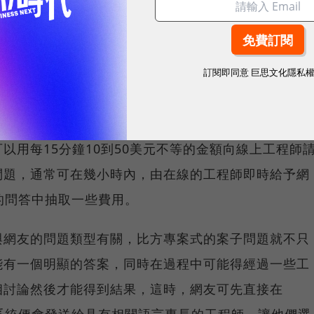
200位工程師通過審核過關，可以為網友提供解答，大部分
加入導師行列者，也可以自行到Codementor上填
訂閱即同意
巨思文化隱私
球永續指標企業認證☀️100 MVP等你角逐雙獎榮譽
以用每15分鐘10到50美元不等的金額向線上工程師
問題，通常可在幾小時內，由在線的工程師即時給予網
交的問答中抽取一些費用。
與網友的問題類型有關，比方專案式的案子問題就不只
能有一個明顯的答案，同時在過程中可能得經過一些工
相討論然後才能得到結果，這時，網友可先直接在