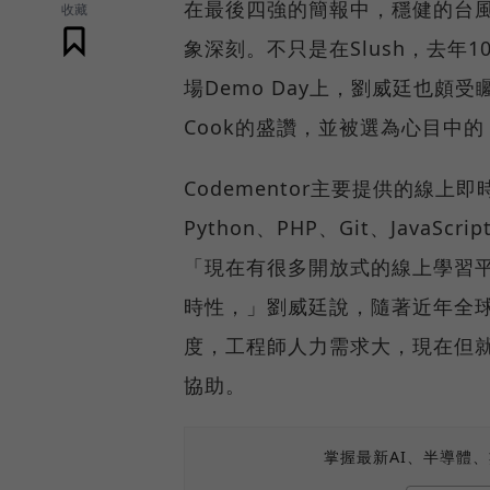
在最後四強的簡報中，穩健的台
收藏
象深刻。不只是在Slush，去年
場Demo Day上，劉威廷也頗受
Cook的盛讚，並被選為心目中的「最佳
Codementor主要提供的線上即時
Python、PHP、Git、JavaSc
「現在有很多開放式的線上學習平台
時性，」劉威廷說，隨著近年全
度，工程師人力需求大，現在但
協助。
掌握最新AI、半導體