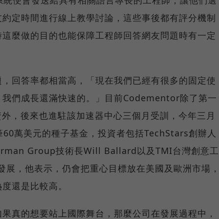
題，系統便會發送給具有相關語言專長的工程師，讓他們選
友約定時間進行線上教學討論，這些事後都有評分機制
時這麼做的目的也能保障工程師回答網友問題時有一定
題，回答率都相當高，「現在我們已經有很多的固定使
們成長還滿快速的。」目前Codementor除了第一
美元投資外，後來也進駐該加速器中心三個月受訓，今年三月
筆60萬美元的種子基金，投資者包括TechStars創辦人
ehrman Group技術長Will Ballard以及TMI台灣創意工
的未來發展，他表示，仍會把重心目標放在美國及歐洲市場
熱度還是比較高。
如果真的想要站上國際舞台，那麼公司在發展過程中，