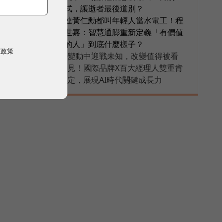
式，讓逝者最後道別？
連黃仁勳都叫年輕人當水電工！程
6
世嘉：智慧通膨重新定義「有價值
的人」到底什麼樣子？
權政策
變動中迎戰未知，改變值得被看
PR
見！國際品牌X百大經理人雙重肯
定，展現AI時代關鍵成長力