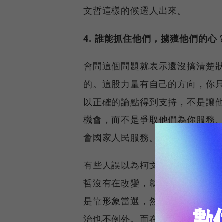
文哲這樣的候選人出來。
4. 誰能抓住他們，擄獲他們的
會問這個問題就表示還沒搞清楚
的。這股力量有自己的方向，你只
以正確的論點得到支持，不是讓
機會，而不是爭取他們為你服務
會國家人民服務。
有些人誤以為柯文哲這次當選只是
哲沒有在改變，就會放棄他，就
是靠形象當選，然後換湯不換藥
治也不例外。而在尊重專業這方