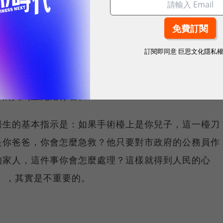
做法，而不是試圖以自己個人的意見領導別，讓很多人
做獨斷的事有效又省錢。
訂閱即同意
巨思文化隱私
錯，然後他的改正就可以讓別人接受；不像一般其他的
，進而不信任他們的人格。在急救的領域中是沒有官大
令病人馬上死給你看。
醫生的基本指示是：如果手術檯上是你兒子，這一檯刀
是你爸爸，你會怎麼急救？他只要對市政府的公務員作
的家人，這件事你會怎麼處理？這樣就得到人民的心
」，其實是不重要的。