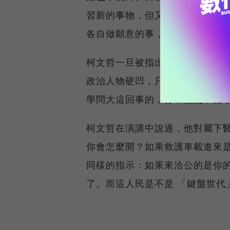
習新的事物，但又能接受別人的
各自做願意的事，比從中央下令
柯文哲一旦被指出錯誤會坦誠認
政治人物硬凹，只會讓人更反感
學問大這回事的，你不懂亂下指
柯文哲在演講中說過，他對屬下
你會怎麼開？如果救護車載進來
同樣的指示：如果來洽公的是你
了。而這人民是不是 「鍵盤世代