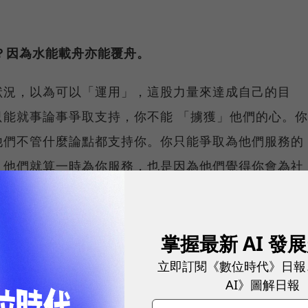
心？因為水能載舟亦能覆舟。
狀況，以為可以「運用」，這股力量來達成自己的目
能就事論事爭取支持，你不能 「擄獲」他們的心。你
他們不管什麼論點都支持你。你只能爭取為他們服務的
。他們就算一時為你服務，也是因為他們覺得你會為社
另一個 「迷信改變」的現象，等這些年輕人看到柯文
掌握最新 AI 發
像新黨當年一樣。但這次柯文哲現象不一樣的是：他不
立即訂閱《數位時代》日報
。以他的聰明才智投入一件事情，他會學得很透徹，政
AI》圖解日報
面，他更是一般政治人物無法比較的。他能夠快速地學