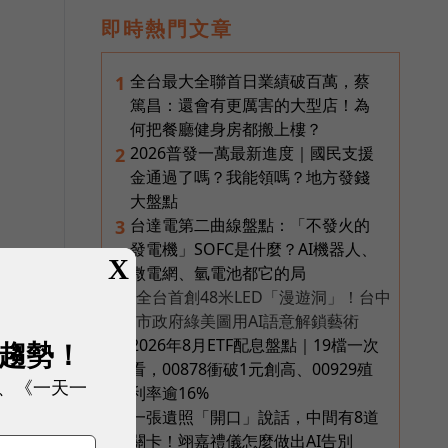
即時熱門文章
全台最大全聯首日業績破百萬，蔡
1
篤昌：還會有更厲害的大型店！為
何把餐廳健身房都搬上樓？
2026普發一萬最新進度｜國民支援
2
金通過了嗎？我能領嗎？地方發錢
大盤點
台達電第二曲線盤點：「不發火的
3
發電機」SOFC是什麼？AI機器人、
X
微電網、氫電池都它的局
全台首創48米LED「漫遊洞」！台中
PR
市政府綠美圖用AI語意解鎖藝術
2026年8月ETF配息盤點｜19檔一次
展趨勢！
4
看，00878衝破1元創高、00929殖
、《一天一
利率逾16%
一張遺照「開口」說話，中間有8道
5
關卡！翊嘉禮儀怎麼做出AI告別