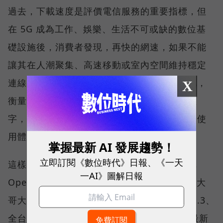
過去，下載速度是評價電信服務的重要指標，但
在 5G 成為工作、娛樂、生活不可或缺的數位基
礎設施後，消費者發現，再快的網速，如果不能
讓其在人潮聚集、高速移動或室內空間維持穩定
連線，即無法轉換成好的使用體驗，也因如此，
X
衡量「好網路」的標準，也逐漸從追求測速數
字，轉向任何時間、任何地點都能穩定連線的使
用體驗。
掌握最新 AI 發展趨勢！
立即訂閱《數位時代》日報、《一天
這樣的轉變，也反映在國際權威網路分析機構
一AI》圖解日報
Opensignal 公布的評比結果。今年初，台灣大
哥大不僅率先奪下「 4G／5G 在線率全球 No.3、
全台 No.1 」國際級榮譽，在 Opensignal 最新