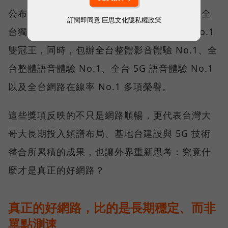
公布的台灣行動網路體驗報告中，更一舉斬獲全
訂閱即同意
巨思文化隱私權政策
台獨有的「可靠性體驗」與「品質一致性」No.1
雙冠王，同時，包辦全台整體影音體驗 No.1、全
台整體語音體驗 No.1、全台 5G 語音體驗 No.1
以及全台網路在線率 No.1 多項榮譽。
這些獎項反映的不只是網路順暢，更代表台灣大
哥大長期投入頻譜布局、基地台建設與 5G 技術
整合所累積的成果，也讓外界重新思考：究竟什
麼才是真正的好網路？
真正的好網路，比的是長期穩定、而非
單點測速