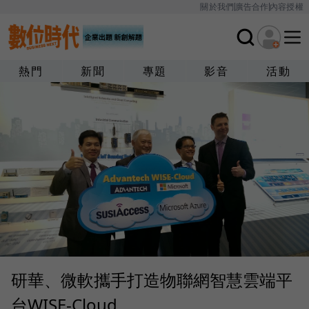
關於我們
廣告合作
內容授權
熱門
新聞
專題
影音
活動
研華、微軟攜手打造物聯網智慧雲端平
台WISE-Cloud