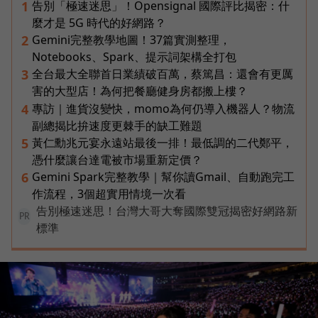
告別「極速迷思」！Opensignal 國際評比揭密：什
1
麼才是 5G 時代的好網路？
Gemini完整教學地圖！37篇實測整理，
2
Notebooks、Spark、提示詞架構全打包
全台最大全聯首日業績破百萬，蔡篤昌：還會有更厲
3
害的大型店！為何把餐廳健身房都搬上樓？
專訪｜進貨沒變快，momo為何仍導入機器人？物流
4
副總揭比拚速度更棘手的缺工難題
黃仁勳兆元宴永遠站最後一排！最低調的二代鄭平，
5
憑什麼讓台達電被市場重新定價？
Gemini Spark完整教學｜幫你讀Gmail、自動跑完工
6
作流程，3個超實用情境一次看
告別極速迷思！台灣大哥大奪國際雙冠揭密好網路新
PR
標準