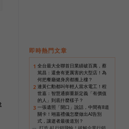
即時熱門文章
全台最大全聯首日業績破百萬，蔡
1
篤昌：還會有更厲害的大型店！為
何把餐廳健身房都搬上樓？
連黃仁勳都叫年輕人當水電工！程
2
世嘉：智慧通膨重新定義「有價值
的人」到底什麼樣子？
成
一張遺照「開口」說話，中間有8道
3
關卡！翊嘉禮儀怎麼做出AI告別
式，讓逝者最後道別？
打造 AI 行銷飛輪！破解企業行銷