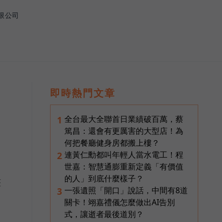
限公司
即時熱門文章
全台最大全聯首日業績破百萬，蔡
1
篤昌：還會有更厲害的大型店！為
何把餐廳健身房都搬上樓？
連黃仁勳都叫年輕人當水電工！程
2
世嘉：智慧通膨重新定義「有價值
的人」到底什麼樣子？
整
一張遺照「開口」說話，中間有8道
3
關卡！翊嘉禮儀怎麼做出AI告別
式，讓逝者最後道別？