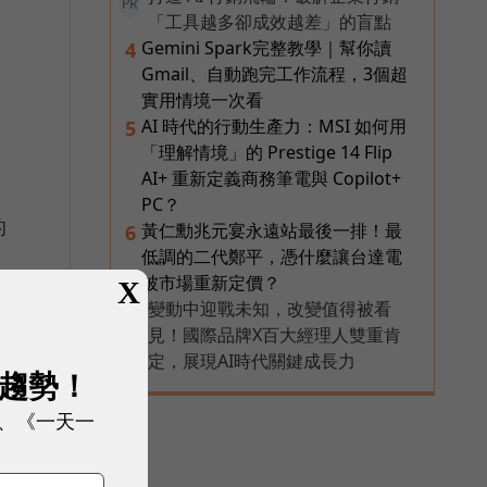
PR
「工具越多卻成效越差」的盲點
Gemini Spark完整教學｜幫你讀
4
Gmail、自動跑完工作流程，3個超
實用情境一次看
AI 時代的行動生產力：MSI 如何用
5
「理解情境」的 Prestige 14 Flip
AI+ 重新定義商務筆電與 Copilot+
PC？
的
黃仁勳兆元宴永遠站最後一排！最
6
低調的二代鄭平，憑什麼讓台達電
被市場重新定價？
X
變動中迎戰未知，改變值得被看
PR
見！國際品牌X百大經理人雙重肯
定，展現AI時代關鍵成長力
有
展趨勢！
、《一天一