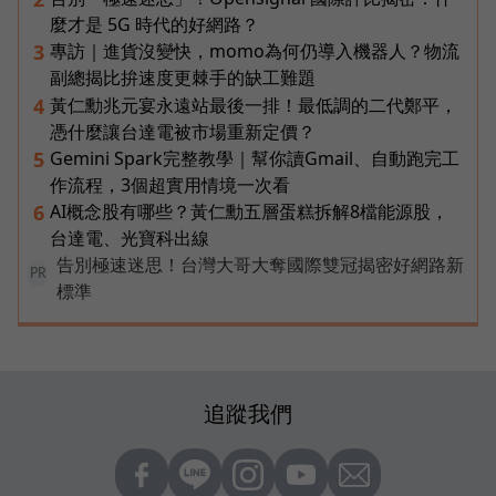
麼才是 5G 時代的好網路？
專訪｜進貨沒變快，momo為何仍導入機器人？物流
3
副總揭比拚速度更棘手的缺工難題
黃仁勳兆元宴永遠站最後一排！最低調的二代鄭平，
4
憑什麼讓台達電被市場重新定價？
Gemini Spark完整教學｜幫你讀Gmail、自動跑完工
5
作流程，3個超實用情境一次看
AI概念股有哪些？黃仁勳五層蛋糕拆解8檔能源股，
6
台達電、光寶科出線
告別極速迷思！台灣大哥大奪國際雙冠揭密好網路新
PR
標準
追蹤我們