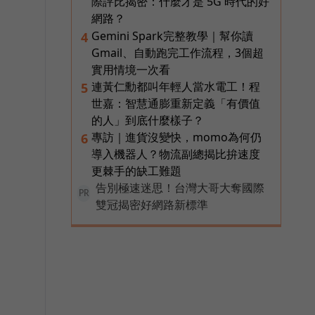
際評比揭密：什麼才是 5G 時代的好
網路？
Gemini Spark完整教學｜幫你讀
4
Gmail、自動跑完工作流程，3個超
實用情境一次看
連黃仁勳都叫年輕人當水電工！程
5
世嘉：智慧通膨重新定義「有價值
的人」到底什麼樣子？
專訪｜進貨沒變快，momo為何仍
6
導入機器人？物流副總揭比拚速度
更棘手的缺工難題
告別極速迷思！台灣大哥大奪國際
PR
雙冠揭密好網路新標準