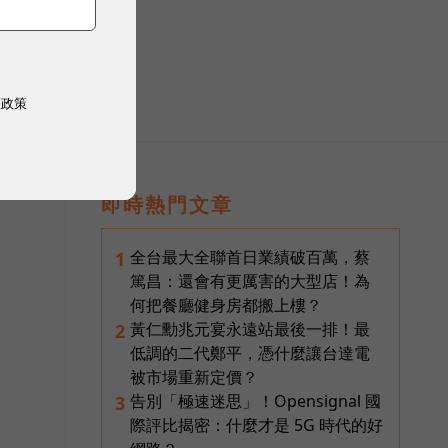
權政策
即時熱門文章
全台最大全聯首日業績破百萬，蔡
1
篤昌：還會有更厲害的大型店！為
何把餐廳健身房都搬上樓？
黃仁勳兆元宴永遠站最後一排！最
2
低調的二代鄭平，憑什麼讓台達電
被市場重新定價？
告別「極速迷思」！Opensignal 國
3
際評比揭密：什麼才是 5G 時代的好