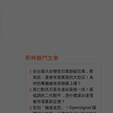
即時熱門文章
全台最大全聯首日業績破百萬，蔡
1
篤昌：還會有更厲害的大型店！為
何把餐廳健身房都搬上樓？
黃仁勳兆元宴永遠站最後一排！最
2
低調的二代鄭平，憑什麼讓台達電
被市場重新定價？
告別「極速迷思」！Opensignal 國
3