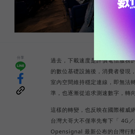
分享
過去，下載速度是評價電信服務的
的數位基礎設施後，消費者發現
室內空間維持穩定連線，即無法
準，也逐漸從追求測速數字，轉
這樣的轉變，也反映在國際權威網路
台灣大哥大不僅率先奪下「 4G／5
Opensignal 最新公布的