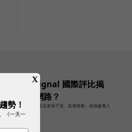
X
Opensignal 國際評比揭
G 時代的好網路？
展趨勢！
軟體上的瞬間峰值，而是走進地下室、高速移動、或身處萬人
順暢且不中斷。
、《一天一