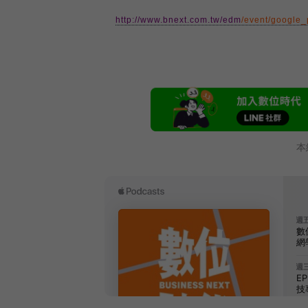
http://www.bnext.com.tw/edm
/event/google_
本