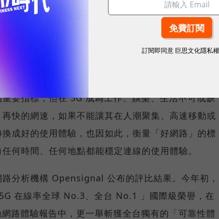
sponsored by
台灣大哥大
訂閱即同意
巨思文化隱私
重要指標，但在 5G 成為工作、娛樂、生活不可或缺
，再快的網速，如果不能讓其在人潮聚集、高速移動或
轉換成好的使用體驗，也因如此，衡量「好網路」的標
向任何時間、任何地點都能穩定連線的使用體驗。
分析機構 Opensignal 公布的評比結果。今年初，
G 在線率全球 No.3、全台 No.1 」國際級榮譽，在
台灣行動網路體驗報告中，更一舉斬獲全台獨有的「可靠性體