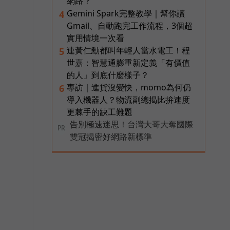
網路？
Gemini Spark完整教學｜幫你讀
4
Gmail、自動跑完工作流程，3個超
實用情境一次看
連黃仁勳都叫年輕人當水電工！程
5
世嘉：智慧通膨重新定義「有價值
的人」到底什麼樣子？
專訪｜進貨沒變快，momo為何仍
6
導入機器人？物流副總揭比拚速度
更棘手的缺工難題
告別極速迷思！台灣大哥大奪國際
PR
雙冠揭密好網路新標準