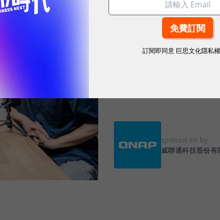
2026.08.05
|
AI與大數據
AI NAS 何時才
的成本、算力與
訂閱即同意
巨思文化隱私
地端AI瓶頸不只模型，而是資料
2、3年，但資料治理與場景盤點
sponsored by
威聯通科技股份有