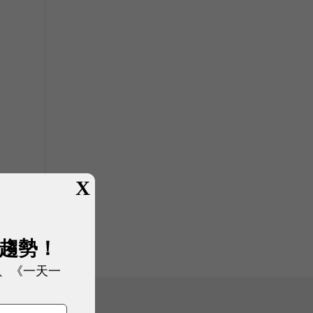
X
展趨勢！
、《一天一