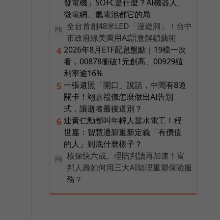
發電機」SOFC是什麼？AI機器人、
微電網、氫電池都它的局
全台首創48米LED「漫遊洞」！台中
PR
發
市政府綠美圖用AI語意解鎖藝術
2026年8月ETF配息盤點｜19檔一次
4
看，00878衝破1元創高、00929殖
利率逾16%
一張遺照「開口」說話，中間有8道
5
關卡！翊嘉禮儀怎麼做出AI告別
式，讓逝者最後道別？
連黃仁勳都叫年輕人當水電工！程
6
世嘉：智慧通膨重新定義「有價值
的人」到底什麼樣子？
核保快六成、理賠判讀再加速！富
PR
邦人壽如何用三大AI助理重塑保險服
務？