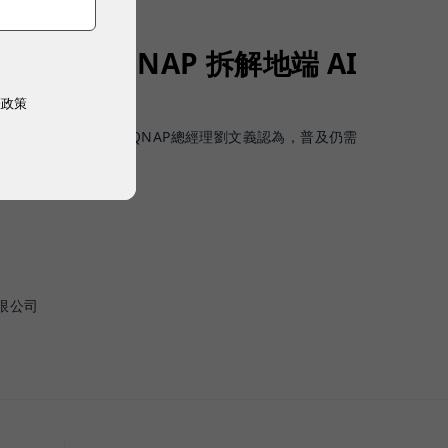
值得部署？QNAP 拆解地端 AI
資料門檻
權政策
安全調用與算力成本。QNAP總經理劉文義認為，普及仍需
現在就得開始
限公司