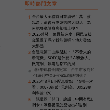
即時熱門文章
全台最大全聯首日業績破百萬，蔡
1
篤昌：還會有更厲害的大型店！為
何把餐廳健身房都搬上樓？
2026普發一萬最新進度｜國民支援
2
金通過了嗎？我能領嗎？地方發錢
大盤點
整
台達電第二曲線盤點：「不發火的
3
發電機」SOFC是什麼？AI機器人、
微電網、氫電池都它的局
連5年蟬聯全國冠軍！台中市政府如
PR
何編列中央3倍預算翻轉閱讀？
2026年8月ETF配息盤點｜19檔一次
4
看，00878衝破1元創高、00929殖
利率逾16%
一張遺照「開口」說話，中間有8道
5
關卡！翊嘉禮儀怎麼做出AI告別