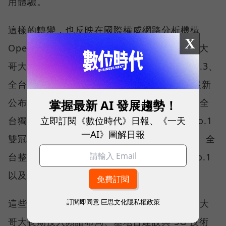
用體驗。
這樣的轉變，也反映在國際權威網路分析機構
X
Opensignal 公布的評比結果。今年初，台灣大
哥大不僅率先奪下「 4G／5G 在線率全球 No.3、
全台 No.1 」國際級榮譽，在 Opensignal 最新
掌握最新 AI 發展趨勢！
公布的台灣行動網路體驗報告中，更一舉斬獲全
立即訂閱《數位時代》日報、《一天
台獨有的「可靠性體驗」與「品質一致性」No.1
一AI》圖解日報
雙冠王，同時，包辦全台整體影音體驗 No.1、全
台整體語音體驗 No.1、全台 5G 語音體驗 No.1
以及全台網路在線率 No.1 多項榮譽。
訂閱即同意
巨思文化隱私權政策
這些獎項反映的不只是網路順暢，更代表台灣大
哥大長期投入頻譜布局、基地台建設與 5G 技術