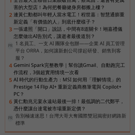
1
害的大型店！為何把餐廳健身房都搬上樓？
連黃仁勳都叫年輕人當水電工！程世嘉：智慧通膨重
2
新定義「有價值的人」到底什麼樣子？
一張遺照「開口」說話，中間有8道關卡！翊嘉禮儀
3
怎麼做出AI告別式，讓逝者最後道別？
1 名員工、一支 AI 團隊全包辦——企業 AI 員工管理
PR
平台 ORRA，如何讓新創公司撐起研發、銷售到客
服？
Gemini Spark完整教學｜幫你讀Gmail、自動跑完工
4
作流程，3個超實用情境一次看
AI 時代的行動生產力：MSI 如何用「理解情境」的
5
Prestige 14 Flip AI+ 重新定義商務筆電與 Copilot+
PC？
黃仁勳兆元宴永遠站最後一排！最低調的二代鄭平，
6
憑什麼讓台達電被市場重新定價？
告別極速迷思！台灣大哥大奪國際雙冠揭密好網路新
PR
標準