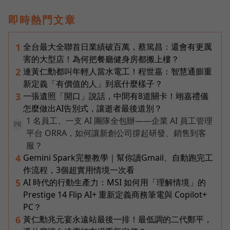
即時熱門文章
全台最大全聯首日業績破百萬，蔡篤昌：還會有更厲
1
害的大型店！為何把餐廳健身房都搬上樓？
連黃仁勳都叫年輕人當水電工！程世嘉：智慧通膨重
2
新定義「有價值的人」到底什麼樣子？
一張遺照「開口」說話，中間有8道關卡！翊嘉禮儀
3
怎麼做出AI告別式，讓逝者最後道別？
1 名員工、一支 AI 團隊全包辦——企業 AI 員工管理
PR
平台 ORRA，如何讓新創公司撐起研發、銷售到客
服？
Gemini Spark完整教學｜幫你讀Gmail、自動跑完工
4
作流程，3個超實用情境一次看
AI 時代的行動生產力：MSI 如何用「理解情境」的
5
Prestige 14 Flip AI+ 重新定義商務筆電與 Copilot+
PC？
黃仁勳兆元宴永遠站最後一排！最低調的二代鄭平，
6