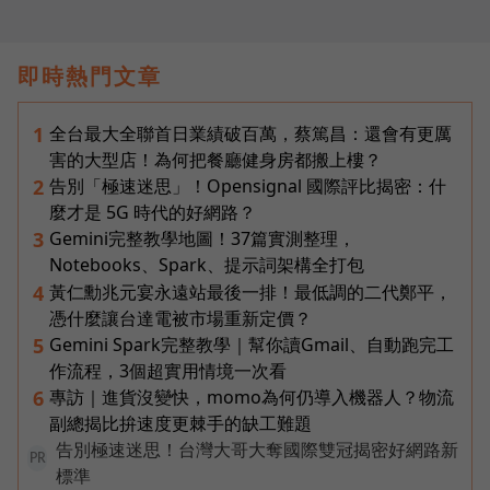
即時熱門文章
全台最大全聯首日業績破百萬，蔡篤昌：還會有更厲
1
害的大型店！為何把餐廳健身房都搬上樓？
告別「極速迷思」！Opensignal 國際評比揭密：什
2
麼才是 5G 時代的好網路？
Gemini完整教學地圖！37篇實測整理，
3
Notebooks、Spark、提示詞架構全打包
黃仁勳兆元宴永遠站最後一排！最低調的二代鄭平，
4
憑什麼讓台達電被市場重新定價？
Gemini Spark完整教學｜幫你讀Gmail、自動跑完工
5
作流程，3個超實用情境一次看
專訪｜進貨沒變快，momo為何仍導入機器人？物流
6
副總揭比拚速度更棘手的缺工難題
告別極速迷思！台灣大哥大奪國際雙冠揭密好網路新
PR
標準