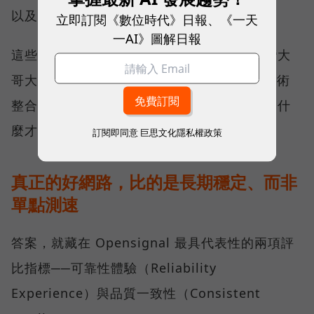
以及全台網路在線率 No.1 多項榮譽。
立即訂閱《數位時代》日報、《一天
一AI》圖解日報
這些獎項反映的不只是網路順暢，更代表台灣大
哥大長期投入頻譜布局、基地台建設與 5G 技術
整合所累積的成果，也讓外界重新思考：究竟什
麼才是真正的好網路？
訂閱即同意
巨思文化隱私權政策
真正的好網路，比的是長期穩定、而非
單點測速
答案，就藏在 Opensignal 最具代表性的兩項評
比指標──可靠性體驗（Reliability
Experience）與品質一致性（Consistent