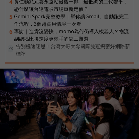
黃仁勳兆元宴永遠站最後一排！最低調的二代鄭平，
4
憑什麼讓台達電被市場重新定價？
Gemini Spark完整教學｜幫你讀Gmail、自動跑完工
5
作流程，3個超實用情境一次看
專訪｜進貨沒變快，momo為何仍導入機器人？物流
6
副總揭比拚速度更棘手的缺工難題
告別極速迷思！台灣大哥大奪國際雙冠揭密好網路新
PR
標準