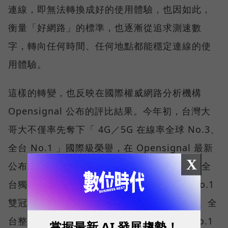
連線，即無法轉換成好的使用體驗，也因如此，
衡量「好網路」的標準，也逐漸從追求測速數
字，轉向任何時間、任何地點都能穩定連線的使
用體驗。
這樣的轉變，也反映在國際權威網路分析機構
Opensignal 公布的評比結果。今年初，台灣大
哥大不僅率先奪下「 4G／5G 在線率全球 No.3、
全台 No.1 」國際級榮譽，在 Opensignal 最新
X
公布的台灣行動網路體驗報告中，更一舉斬獲全
台獨有的「可靠性體驗」與「品質一致性」No.1
雙冠王，同時，包辦全台整體影音體驗 No.1、全
台整體語音體驗 No.1、全台 5G 語音體驗 No.1
掌握最新 AI 發展趨勢！