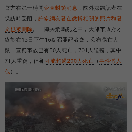
官方在第一時間
企圖封鎖消息
，國外媒體記者在
採訪時受阻，
許多網友發在微博相關的照片和發
文也被刪除
。一陣兵荒馬亂之中，天津市政府才
終於在13日下午16點召開記者會，公布傷亡人
數，宣稱事故已有50人死亡，701人送醫，其中
71人重傷，但卻
可能超過200人死亡
（
事件懶人
包
）。