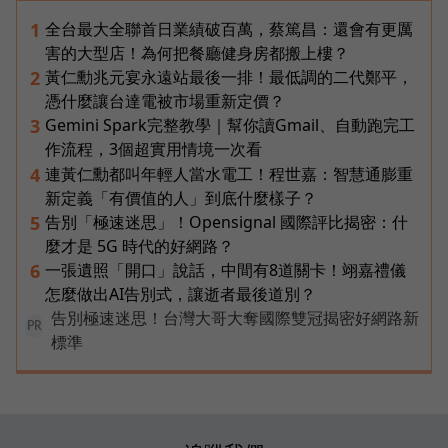
全台最大全聯首日業績破百萬，蔡篤昌：還會有更厲
1
害的大型店！為何把餐廳健身房都搬上樓？
黃仁勳兆元宴永遠站最後一排！最低調的二代鄭平，
2
憑什麼讓台達電被市場重新定價？
Gemini Spark完整教學｜幫你讀Gmail、自動跑完工
3
作流程，3個超實用情境一次看
連黃仁勳都叫年輕人當水電工！程世嘉：智慧通膨重
4
新定義「有價值的人」到底什麼樣子？
告別「極速迷思」！Opensignal 國際評比揭密：什
5
麼才是 5G 時代的好網路？
一張遺照「開口」說話，中間有8道關卡！翊嘉禮儀
6
怎麼做出AI告別式，讓逝者最後道別？
告別極速迷思！台灣大哥大奪國際雙冠揭密好網路新
PR
標準