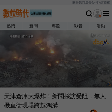
關於我們
廣告合作
內容授權
熱門
新聞
專題
影音
活動
天津倉庫大爆炸！新聞採訪受阻，無人
機直衝現場跨越鴻溝