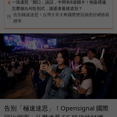
一張遺照「開口」說話，中間有8道關卡！翊嘉禮儀
6
怎麼做出AI告別式，讓逝者最後道別？
告別極速迷思！台灣大哥大奪國際雙冠揭密好網路新
PR
標準
告別「極速迷思」！Opensignal 國際