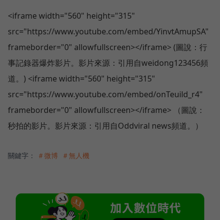
<iframe width="560" height="315"
src="https://www.youtube.com/embed/YinvtAmupSA"
frameborder="0" allowfullscreen></iframe> (圖說：行
事記錄器爆炸影片。影片來源：引用自weidong123456頻
道。) <iframe width="560" height="315"
src="https://www.youtube.com/embed/onTeuild_r4"
frameborder="0" allowfullscreen></iframe> （圖說：
秒拍的影片。影片來源：引用自Oddviral news頻道。）
關鍵字：
＃微博
＃無人機