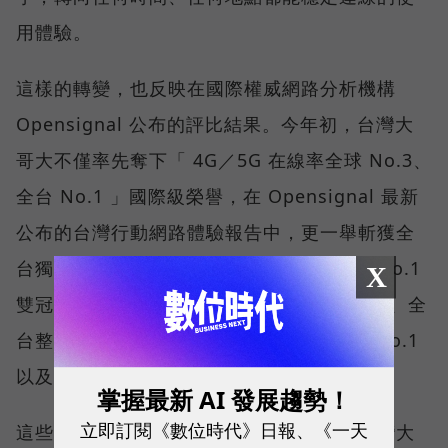
用體驗。
這樣的轉變，也反映在國際權威網路分析機構
Opensignal 公布的評比結果。今年初，台灣大
哥大不僅率先奪下「 4G／5G 在線率全球 No.3、
全台 No.1 」國際級榮譽，在 Opensignal 最新
公布的台灣行動網路體驗報告中，更一舉斬獲全
台獨有的「可靠性體驗」與「品質一致性」No.1
X
雙冠王，同時，包辦全台整體影音體驗 No.1、全
台整體語音體驗 No.1、全台 5G 語音體驗 No.1
以及全台網路在線率 No.1 多項榮譽。
掌握最新 AI 發展趨勢！
立即訂閱《數位時代》日報、《一天
這些獎項反映的不只是網路順暢，更代表台灣大