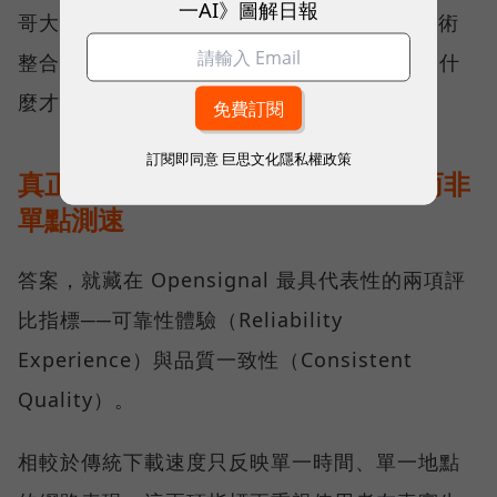
一AI》圖解日報
哥大長期投入頻譜布局、基地台建設與 5G 技術
整合所累積的成果，也讓外界重新思考：究竟什
麼才是真正的好網路？
訂閱即同意
巨思文化隱私權政策
真正的好網路，比的是長期穩定、而非
單點測速
答案，就藏在 Opensignal 最具代表性的兩項評
比指標──可靠性體驗（Reliability
Experience）與品質一致性（Consistent
Quality）。
相較於傳統下載速度只反映單一時間、單一地點