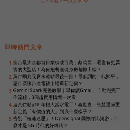
往下滑看下一篇文章
即時熱門文章
全台最大全聯首日業績破百萬，蔡篤昌：還會有更厲
1
害的大型店！為何把餐廳健身房都搬上樓？
黃仁勳兆元宴永遠站最後一排！最低調的二代鄭平，
2
憑什麼讓台達電被市場重新定價？
Gemini Spark完整教學｜幫你讀Gmail、自動跑完工
3
作流程，3個超實用情境一次看
連黃仁勳都叫年輕人當水電工！程世嘉：智慧通膨重
4
新定義「有價值的人」到底什麼樣子？
告別「極速迷思」！Opensignal 國際評比揭密：什
5
麼才是 5G 時代的好網路？