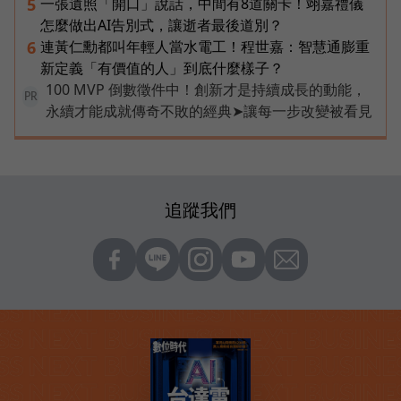
一張遺照「開口」說話，中間有8道關卡！翊嘉禮儀
5
怎麼做出AI告別式，讓逝者最後道別？
連黃仁勳都叫年輕人當水電工！程世嘉：智慧通膨重
6
新定義「有價值的人」到底什麼樣子？
100 MVP 倒數徵件中！創新才是持續成長的動能，
PR
永續才能成就傳奇不敗的經典➤讓每一步改變被看見
追蹤我們