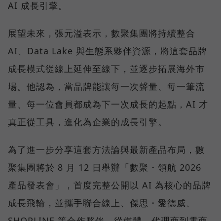
AI 成長引擎。
展望未來，張元溢表示，數聚集團將持續整合
AI、Data Lake 與生態系夥伴資源，將這套品牌
成長模式從線上延伸至線下，並逐步拓展海外市
場。他認為，當品牌能讓每一次聲量、每一筆流
量、每一位會員都成為下一次成長的起點，AI 才
真正從工具，進化為企業的成長引擎。
為了進一步分享這套方法論與最新產品布局，數
聚集團將於 8 月 12 日舉辦「數聚・領航 2026
產品發表會」，首度完整公開以 AI 為核心的品牌
成長飛輪，並攜手聯合線上、傑思・愛德威、
SHOPLINE 等合作夥伴，從媒體、代理商到電商