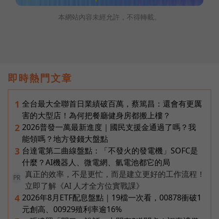
本網站內容未經允許，不得轉載。
即時熱門文章
全台最大全聯首日業績破百萬，蔡篤昌：還會有更厲
1
害的大型店！為何把餐廳健身房都搬上樓？
2026普發一萬最新進度｜國民支援金通過了嗎？我
2
能領嗎？地方發錢大盤點
台達電第二曲線盤點：「不發火的發電機」SOFC是
3
什麼？AI機器人、微電網、氫電池都它的局
真正的效率，不是更忙，而是建立更好的工作流程！
PR
立即了解《AI 人才全方位實戰課》
2026年8月ETF配息盤點｜19檔一次看，00878衝破1
4
元創高、00929殖利率逾16%