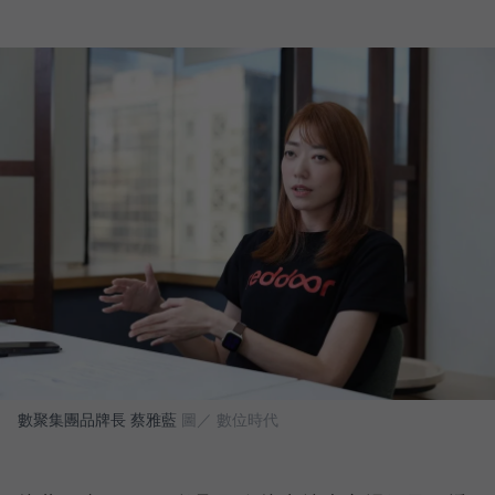
數聚集團品牌長 蔡雅藍
圖／ 數位時代