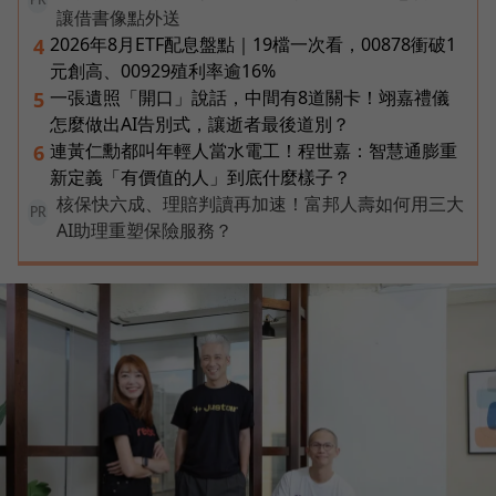
PR
讓借書像點外送
2026年8月ETF配息盤點｜19檔一次看，00878衝破1
4
元創高、00929殖利率逾16%
一張遺照「開口」說話，中間有8道關卡！翊嘉禮儀
5
怎麼做出AI告別式，讓逝者最後道別？
連黃仁勳都叫年輕人當水電工！程世嘉：智慧通膨重
6
新定義「有價值的人」到底什麼樣子？
核保快六成、理賠判讀再加速！富邦人壽如何用三大
PR
AI助理重塑保險服務？