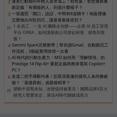
連黃仁勳都叫年輕人當水電工！程世嘉：智慧通膨重
2
新定義「有價值的人」到底什麼樣子？
一張遺照「開口」說話，中間有8道關卡！翊嘉禮儀
3
怎麼做出AI告別式，讓逝者最後道別？
1 名員工、一支 AI 團隊全包辦——企業 AI 員工管理
PR
平台 ORRA，如何讓新創公司撐起研發、銷售到客
服？
Gemini Spark完整教學｜幫你讀Gmail、自動跑完工
4
作流程，3個超實用情境一次看
AI 時代的行動生產力：MSI 如何用「理解情境」的
5
Prestige 14 Flip AI+ 重新定義商務筆電與 Copilot+
PC？
友達二把手裸辭內幕！彭双浪親邀的接班人為何撕破
6
臉？「落後群創」成最後稻草？
變動中迎戰未知，改變值得被看見！國際品牌X百大
PR
經理人雙重肯定，展現AI時代關鍵成長力