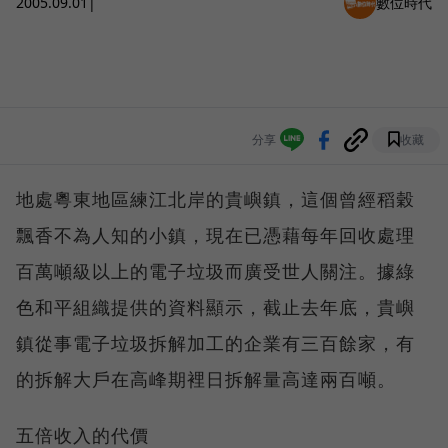
2005.09.01
|
數位時代
分享
收藏
地處粵東地區練江北岸的貴嶼鎮，這個曾經稻穀
飄香不為人知的小鎮，現在已憑藉每年回收處理
百萬噸級以上的電子垃圾而廣受世人關注。據綠
色和平組織提供的資料顯示，截止去年底，貴嶼
鎮從事電子垃圾拆解加工的企業有三百餘家，有
的拆解大戶在高峰期裡日拆解量高達兩百噸。
五倍收入的代價