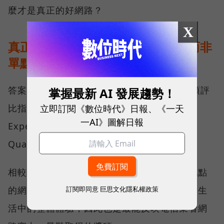
麼才是真正的好網路？
X
真正的好網路，比的是長期穩定、而非
單點測速
答案，就藏在 Opensignal 最具代表性的兩項評
掌握最新 AI 發展趨勢！
立即訂閱《數位時代》日報、《一天
比指標──可靠性體驗（Reliability
一AI》圖解日報
Experience）與品質一致性（Consistent
Quality）。
相較於傳統下載速度只反映單一時間、單一地點
的網路表現，這兩項指標更重視使用者在真實生
訂閱即同意
巨思文化隱私權政策
活中的整體體驗，因此也是最能反映電信業者網