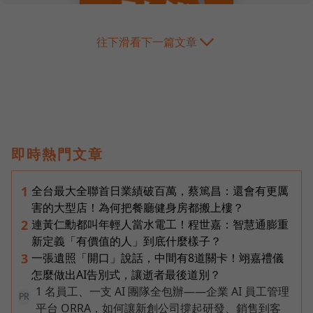
往下滑看下一篇文章
即時熱門文章
全台最大全聯首日業績破百萬，蔡篤昌：還會有更厲
1
害的大型店！為何把餐廳健身房都搬上樓？
連黃仁勳都叫年輕人當水電工！程世嘉：智慧通膨重
2
新定義「有價值的人」到底什麼樣子？
一張遺照「開口」說話，中間有8道關卡！翊嘉禮儀
3
怎麼做出AI告別式，讓逝者最後道別？
1 名員工、一支 AI 團隊全包辦——企業 AI 員工管理
PR
平台 ORRA，如何讓新創公司撐起研發、銷售到客