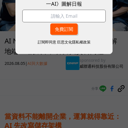
一AI》圖解日報
AI NAS 何時才值得部署？QNAP 拆解
訂閱即同意
巨思文化隱私權政策
地端 AI 的成本、算力與資料門檻
sponsored by
2026.08.05
|
AI與大數據
威聯通科技股份有限公司
分享
當資料不能離開企業，運算就得靠近：
AI 先改寫儲存架構