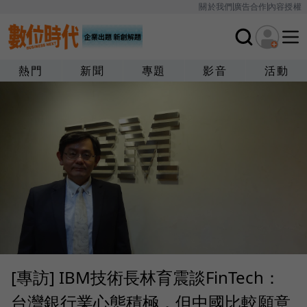
關於我們
廣告合作
內容授權
熱門
新聞
專題
影音
活動
[專訪] IBM技術長林育震談FinTech：
台灣銀行業心態積極，但中國比較願意