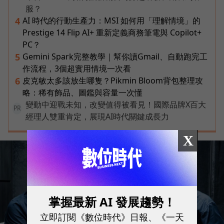
服？
AI 時代的行動生產力：MSI 如何用「理解情境」的
4
Prestige 14 Flip AI+ 重新定義商務筆電與 Copilot+
PC？
Gemini Spark完整教學｜幫你讀Gmail、自動跑完工
5
作流程，3個超實用情境一次看
皮克敏太多該放生哪隻？Pikmin Bloom背包整理攻
6
略：稀有飾品、圖鑑與容量一次懂
變動中迎戰未知，改變值得被看見！國際品牌X百大
PR
經理人雙重肯定，展現AI時代關鍵成長力
X
掌握最新 AI 發展趨勢！
立即訂閱《數位時代》日報、《一天