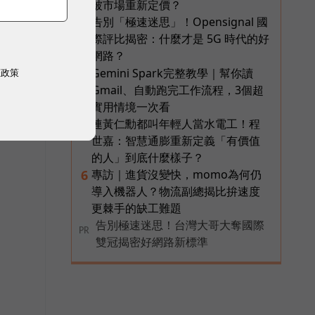
被市場重新定價？
告別「極速迷思」！Opensignal 國
3
際評比揭密：什麼才是 5G 時代的好
網路？
Gemini Spark完整教學｜幫你讀
4
權政策
Gmail、自動跑完工作流程，3個超
實用情境一次看
連黃仁勳都叫年輕人當水電工！程
5
世嘉：智慧通膨重新定義「有價值
的人」到底什麼樣子？
專訪｜進貨沒變快，momo為何仍
6
導入機器人？物流副總揭比拚速度
更棘手的缺工難題
告別極速迷思！台灣大哥大奪國際
PR
雙冠揭密好網路新標準