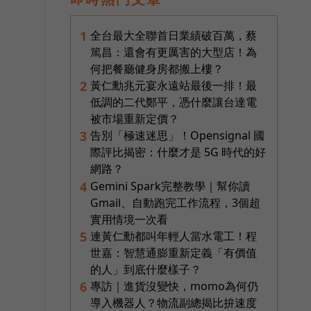
全台最大全聯首日業績破百萬，蔡
1
篤昌：還會有更厲害的大型店！為
何把餐廳健身房都搬上樓？
黃仁勳兆元宴永遠站最後一排！最
2
低調的二代鄭平，憑什麼讓台達電
被市場重新定價？
告別「極速迷思」！Opensignal 國
3
際評比揭密：什麼才是 5G 時代的好
網路？
Gemini Spark完整教學｜幫你讀
4
Gmail、自動跑完工作流程，3個超
實用情境一次看
連黃仁勳都叫年輕人當水電工！程
5
世嘉：智慧通膨重新定義「有價值
的人」到底什麼樣子？
專訪｜進貨沒變快，momo為何仍
6
導入機器人？物流副總揭比拚速度