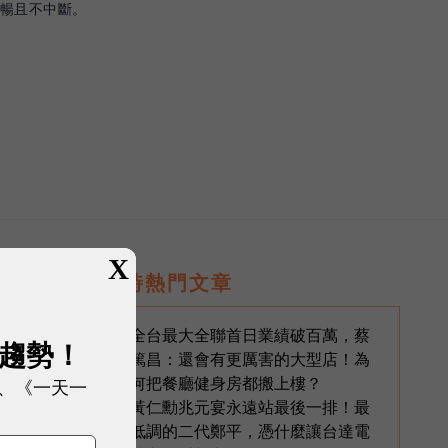
順暢且不中斷。
X
即時熱門文章
全台最大全聯首日業績破百萬，蔡
1
展趨勢！
篤昌：還會有更厲害的大型店！為
何把餐廳健身房都搬上樓？
、《一天一
黃仁勳兆元宴永遠站最後一排！最
2
低調的二代鄭平，憑什麼讓台達電