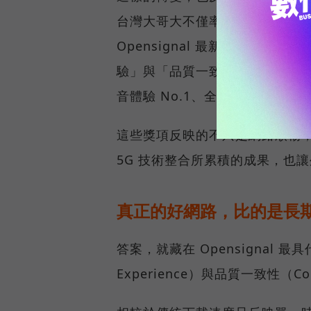
台灣大哥大不僅率先奪下「 4G／5
Opensignal 最新公布的
驗」與「品質一致性」No.1 雙
音體驗 No.1、全台 5G 語音體驗
這些獎項反映的不只是網路順暢
5G 技術整合所累積的成果，也
真正的好網路，比的是長
答案，就藏在 Opensignal 最
Experience）與品質一致性（Cons