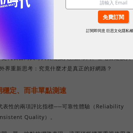
G 在線率全球 No.3、全台 No.1 」國際級榮譽，在
台灣行動網路體驗報告中，更一舉斬獲全台獨有的「可靠性體
冠王，同時，包辦全台整體影音體驗 No.1、全台整體語
訂閱即同意
巨思文化隱私
 No.1 以及全台網路在線率 No.1 多項榮譽。
，更代表台灣大哥大長期投入頻譜布局、基地台建設與
讓外界重新思考：究竟什麼才是真正的好網路？
期穩定、而非單點測速
具代表性的兩項評比指標──可靠性體驗（Reliability
istent Quality）。