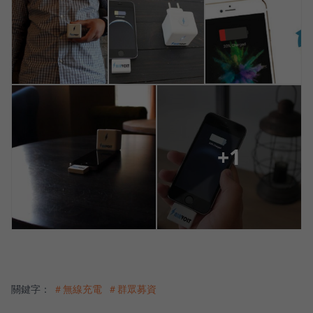
+1
關鍵字：
＃無線充電
＃群眾募資