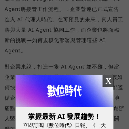
Agent將接管工作流程」，企業營運已正式宣告
進入 AI 代理人時代。在可預見的未來，真人員工
將與大量 AI Agent 協同工作，而企業也將面臨
新的挑戰—如何規模化部署與管理這些 AI
Agent。
對企業來說，打造一隻 AI Agent 並不難，但當
企業需求的是數十、甚至數百隻 Agent 時，該如
X
何快速招募、有效管理，並確保每位 AI 員工都遵
循企業的權限規範與治理機制，成了普遍的落地
痛點。對此，SUPER 8 Studio 雲發互動科技創辦
掌握最新 AI 發展趨勢！
人暨執行長陳子龍認為，解方就在於一套兼顧開
立即訂閱《數位時代》日報、《一天
發效率與治理能力的平台。