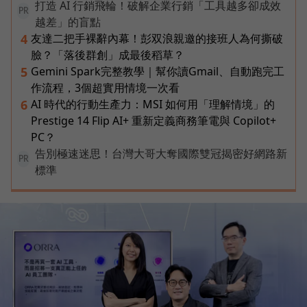
打造 AI 行銷飛輪！破解企業行銷「工具越多卻成效
PR
越差」的盲點
友達二把手裸辭內幕！彭双浪親邀的接班人為何撕破
4
臉？「落後群創」成最後稻草？
Gemini Spark完整教學｜幫你讀Gmail、自動跑完工
5
作流程，3個超實用情境一次看
AI 時代的行動生產力：MSI 如何用「理解情境」的
6
Prestige 14 Flip AI+ 重新定義商務筆電與 Copilot+
PC？
告別極速迷思！台灣大哥大奪國際雙冠揭密好網路新
PR
標準