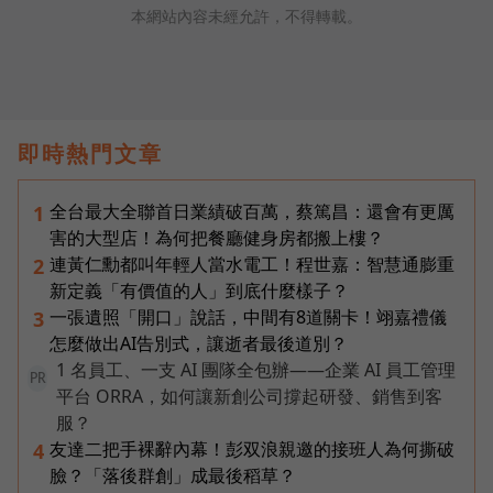
本網站內容未經允許，不得轉載。
即時熱門文章
全台最大全聯首日業績破百萬，蔡篤昌：還會有更厲
1
害的大型店！為何把餐廳健身房都搬上樓？
連黃仁勳都叫年輕人當水電工！程世嘉：智慧通膨重
2
新定義「有價值的人」到底什麼樣子？
一張遺照「開口」說話，中間有8道關卡！翊嘉禮儀
3
怎麼做出AI告別式，讓逝者最後道別？
1 名員工、一支 AI 團隊全包辦——企業 AI 員工管理
PR
平台 ORRA，如何讓新創公司撐起研發、銷售到客
服？
友達二把手裸辭內幕！彭双浪親邀的接班人為何撕破
4
臉？「落後群創」成最後稻草？