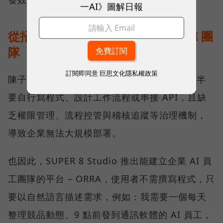
一AI》圖解日報
從招募一位 AI 員工，到管理一支 AI 團
隊
訂閱即同意
巨思文化隱私權政策
陳子龍觀察，市面上的 AI Agent 開發工具多半
要自行寫程式、設計工作流程或串接 API，且缺
乏權限管理、流程控管與稽核追蹤等治理機制，
導致企業無法大規模部署。
也因此，SUPER 8 Studio 推出能建立企業 AI 員
工團隊的平台 – ORRA，使用者不需撰寫程式，只
要以自然語言描述需求，例如：我需要一個每天
整理競品動態、9 點前發到通訊軟體的 AI 員工，