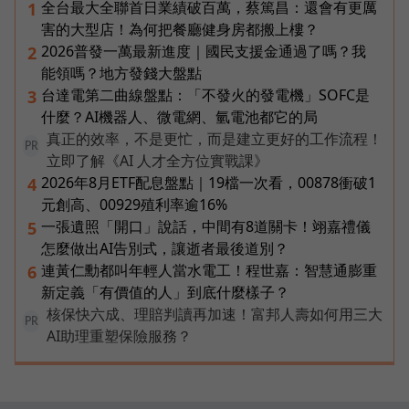
全台最大全聯首日業績破百萬，蔡篤昌：還會有更厲
1
害的大型店！為何把餐廳健身房都搬上樓？
2026普發一萬最新進度｜國民支援金通過了嗎？我
2
能領嗎？地方發錢大盤點
台達電第二曲線盤點：「不發火的發電機」SOFC是
3
什麼？AI機器人、微電網、氫電池都它的局
真正的效率，不是更忙，而是建立更好的工作流程！
PR
立即了解《AI 人才全方位實戰課》
2026年8月ETF配息盤點｜19檔一次看，00878衝破1
4
元創高、00929殖利率逾16%
一張遺照「開口」說話，中間有8道關卡！翊嘉禮儀
5
怎麼做出AI告別式，讓逝者最後道別？
連黃仁勳都叫年輕人當水電工！程世嘉：智慧通膨重
6
新定義「有價值的人」到底什麼樣子？
核保快六成、理賠判讀再加速！富邦人壽如何用三大
PR
AI助理重塑保險服務？