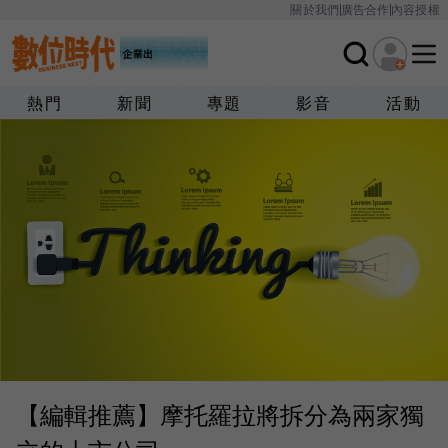
關於我們
廣告合作
內容授權
熱門
新聞
專題
影音
活動
【編輯推薦】摩托羅拉將拆分為兩家獨