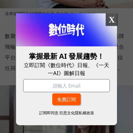
達摩媒體暨影領國際執行長 林合政
圖／ 數位時代
X
數聚集團品牌長蔡雅藍（Blue）進一步拆解品牌
飛輪的運作架構。第一步，由 INLY AI 網紅媒合
掌握最新 AI 發展趨勢！
平台快速媒合適合的創作者，以內容建立品牌信
立即訂閱《數位時代》日報、《一天
任與市場討論度，為品牌累積第一波成長動能。
一AI》圖解日報
訂閱即同意
巨思文化隱私權政策