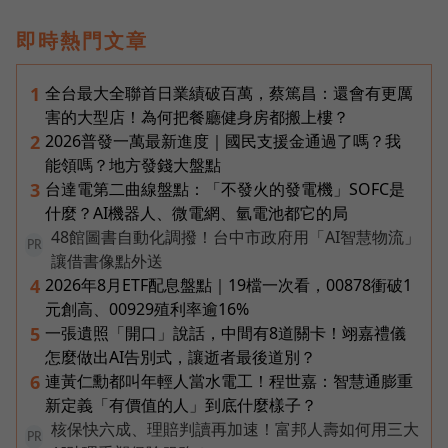
即時熱門文章
全台最大全聯首日業績破百萬，蔡篤昌：還會有更厲
1
害的大型店！為何把餐廳健身房都搬上樓？
2026普發一萬最新進度｜國民支援金通過了嗎？我
2
能領嗎？地方發錢大盤點
台達電第二曲線盤點：「不發火的發電機」SOFC是
3
什麼？AI機器人、微電網、氫電池都它的局
48館圖書自動化調撥！台中市政府用「AI智慧物流」
PR
讓借書像點外送
2026年8月ETF配息盤點｜19檔一次看，00878衝破1
4
元創高、00929殖利率逾16%
一張遺照「開口」說話，中間有8道關卡！翊嘉禮儀
5
怎麼做出AI告別式，讓逝者最後道別？
連黃仁勳都叫年輕人當水電工！程世嘉：智慧通膨重
6
新定義「有價值的人」到底什麼樣子？
核保快六成、理賠判讀再加速！富邦人壽如何用三大
PR