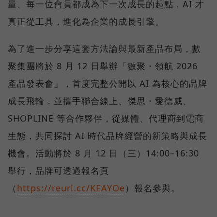
量、每一位會員都成為下一次成長的起點，AI 才
真正從工具，進化為企業的成長引擎。
為了進一步分享這套方法論與最新產品布局，數
聚集團將於 8 月 12 日舉辦「數聚・領航 2026
產品發表會」，首度完整公開以 AI 為核心的品牌
成長飛輪，並攜手聯合線上、傑思・愛德威、
SHOPLINE 等合作夥伴，從媒體、代理商到電商
生態，共同探討 AI 時代品牌經營的新策略與成長
機會。活動將於 8 月 12 日（三）14:00–16:30
舉行，品牌可透過報名頁
（
https://reurl.cc/KEAYOe
）報名參與。