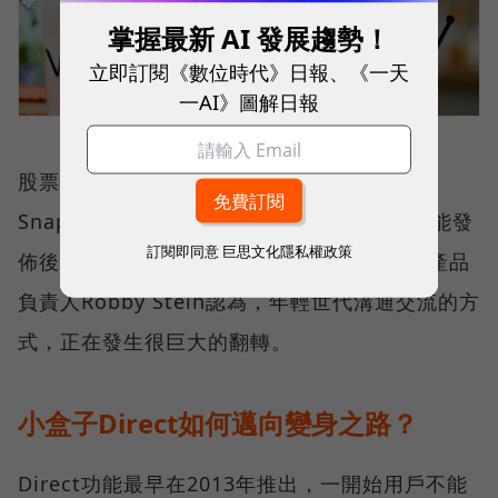
掌握最新 AI 發展趨勢！
立即訂閱《數位時代》日報、《一天
一AI》圖解日報
股票市場似乎也發現Instagram Direct對
Snapchat來說是很嚴重的威脅，在Direct功能發
訂閱即同意
巨思文化隱私權政策
佈後，Snap股價下跌了2.79%；Instagram產品
負責人Robby Stein認為，年輕世代溝通交流的方
式，正在發生很巨大的翻轉。
小盒子Direct如何邁向變身之路？
Direct功能最早在2013年推出，一開始用戶不能