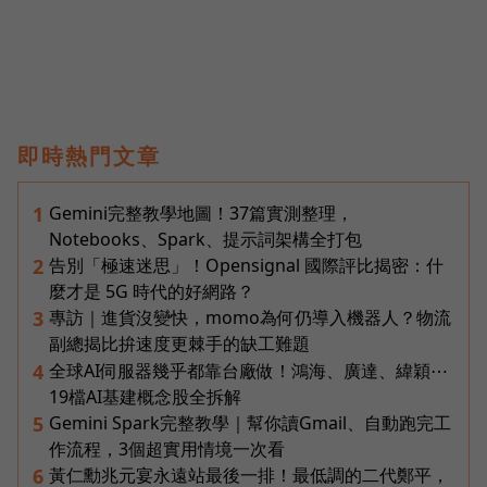
即時熱門文章
Gemini完整教學地圖！37篇實測整理，
1
Notebooks、Spark、提示詞架構全打包
告別「極速迷思」！Opensignal 國際評比揭密：什
2
麼才是 5G 時代的好網路？
專訪｜進貨沒變快，momo為何仍導入機器人？物流
3
副總揭比拚速度更棘手的缺工難題
全球AI伺服器幾乎都靠台廠做！鴻海、廣達、緯穎⋯
4
19檔AI基建概念股全拆解
Gemini Spark完整教學｜幫你讀Gmail、自動跑完工
5
作流程，3個超實用情境一次看
黃仁勳兆元宴永遠站最後一排！最低調的二代鄭平，
6