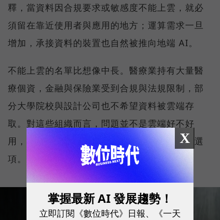
釋，當資料因合規要求或敏感度不能上雲，就必
須留在靠近使用者與應用的地方；運算需求一旦
增加，承接資料的裝置也自然被推向地端 AI。
不能上雲的名單比想像中長。醫療業持有大量醫
療個資，金融與保險業受到合規與法規限制，部
分大學院校與設計公司也不希望資料被雲端存
取。對這些組織而言，問題並不是雲端好不好
X
用，而是一開始就沒有把核心資料全面上雲的選
項。
掌握最新 AI 發展趨勢！
立即訂閱《數位時代》日報、《一天