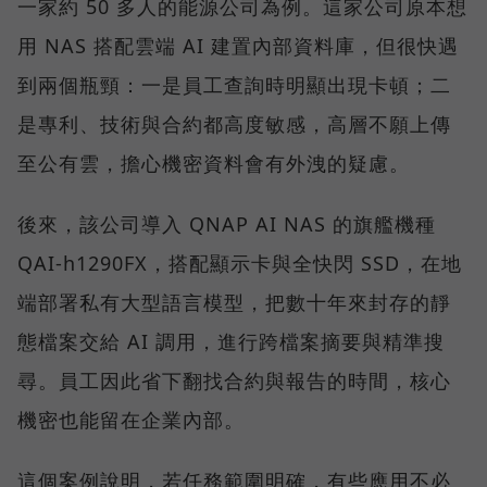
一家約 50 多人的能源公司為例。這家公司原本想
用 NAS 搭配雲端 AI 建置內部資料庫，但很快遇
到兩個瓶頸：一是員工查詢時明顯出現卡頓；二
是專利、技術與合約都高度敏感，高層不願上傳
至公有雲，擔心機密資料會有外洩的疑慮。
後來，該公司導入 QNAP AI NAS 的旗艦機種
QAI-h1290FX，搭配顯示卡與全快閃 SSD，在地
端部署私有大型語言模型，把數十年來封存的靜
態檔案交給 AI 調用，進行跨檔案摘要與精準搜
尋。員工因此省下翻找合約與報告的時間，核心
機密也能留在企業內部。
這個案例說明，若任務範圍明確，有些應用不必