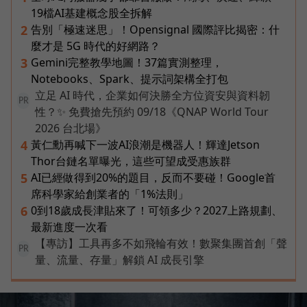
19檔AI基建概念股全拆解
告別「極速迷思」！Opensignal 國際評比揭密：什
2
麼才是 5G 時代的好網路？
Gemini完整教學地圖！37篇實測整理，
3
Notebooks、Spark、提示詞架構全打包
立足 AI 時代，企業如何決勝全方位資安與資料韌
PR
性？✨ 免費搶先預約 09/18《QNAP World Tour
2026 台北場》
黃仁勳再喊下一波AI浪潮是機器人！輝達Jetson
4
Thor台鏈名單曝光，這些可望成受惠族群
AI已經做得到20%的題目，反而不要碰！Google首
5
席科學家給創業者的「1%法則」
0到18歲成長津貼來了！可領多少？2027上路規劃、
6
最新進度一次看
【專訪】工具再多不如飛輪有效！數聚集團首創「聲
PR
量、流量、存量」解鎖 AI 成長引擎