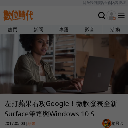
關於我們
廣告合作
內容授權
熱門
新聞
專題
影音
活動
左打蘋果右攻Google！微軟發表全新
Surface筆電與Windows 10 S
2017.05.03
|
蘋果
楊晨欣